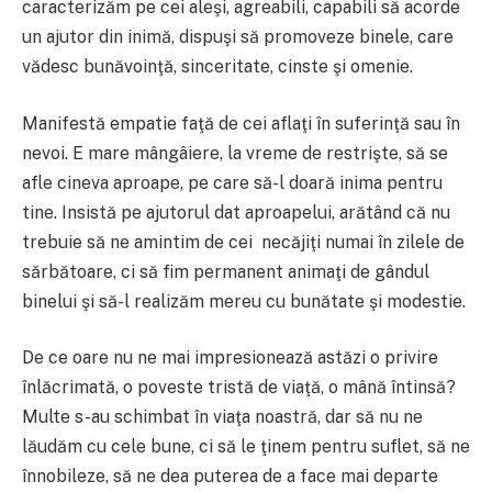
caracterizăm pe cei aleşi, agreabili, capabili să acorde
un ajutor din inimă, dispuşi să promoveze binele, care
vădesc bunăvoinţă, sinceritate, cinste şi omenie.
Manifestă empatie faţă de cei aflaţi în suferinţă sau în
nevoi. E mare mângâiere, la vreme de restrişte, să se
afle cineva aproape, pe care să-l doară inima pentru
tine. Insistă pe ajutorul dat aproapelui, arătând că nu
trebuie să ne amintim de cei necăjiţi numai în zilele de
sărbătoare, ci să fim permanent animaţi de gândul
binelui şi să-l realizăm mereu cu bunătate şi modestie.
De ce oare nu ne mai impresionează astăzi o privire
înlăcrimată, o poveste tristă de viaţă, o mână întinsă?
Multe s-au schimbat în viaţa noastră, dar să nu ne
lăudăm cu cele bune, ci să le ţinem pentru suflet, să ne
înnobileze, să ne dea puterea de a face mai departe