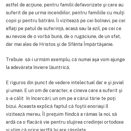
astfel de acţiune, pentru familii defavorizate şi care au
suferit de pe urma incendiilor, pentru familiile cu mulţi
copii şi pentru bătrâni. Îi vizitează pe cei bolnavi, pe cei
aflaţi pe patul de suferinţă, acasă sau la azil, pe cei ce
au nevoie de o vorbă bună, de o rugăciune, de un sfat,
dar mai ales de Hristos şi de Sfânta Împărtăşanie.
Trebuie să-i urmăm exemplu, că numai aşa vom ajunge
la adevărata înviere lăuntrică.
E riguros din punct de vedere intelectual dar e şi jovial
şi uman. E un om de caracter, e cineva care a suferit şi
s-a călit în încercări, un om pe a cărui tărie te poţi
bizui. Aceasta explică faptul că foştii enoriaşi îl
vizitează mereu. Îl preţuim fiindcă a rămas la noi, să
ardă ca o flacără vie pentru slujirea credinţei ortodoxe
şi ştim că orice jertfă îşi are răsplata.