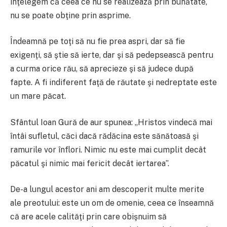
înţelegem că ceea ce nu se realizează prin bunătate,
nu se poate obţine prin asprime.
Îndeamnă pe toţi să nu fie prea aspri, dar să fie
exigenţi, să ştie să ierte, dar şi să pedepsească pentru
a curma orice rău, să aprecieze şi să judece după
fapte. A fi indiferent faţă de răutate şi nedreptate este
un mare păcat.
Sfântul Ioan Gură de aur spunea: „Hristos vindecă mai
întâi sufletul, căci dacă rădăcina este sănătoasă şi
ramurile vor înflori. Nimic nu este mai cumplit decât
păcatul şi nimic mai fericit decât iertarea”.
De-a lungul acestor ani am descoperit multe merite
ale preotului: este un om de omenie, ceea ce înseamnă
că are acele calităţi prin care obişnuim să