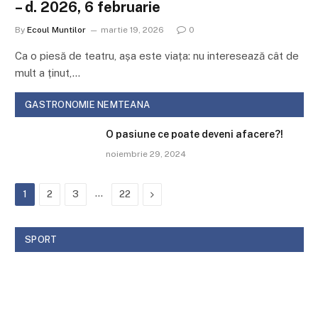
București
By
Ecoul Muntilor
martie 9, 2026
0
de
La București: S-a stins din viață, pe 6 august 1999, la vârsta
de 91 de…
GASTRONOMIE NEMTEANA
O pasiune ce poate deveni afacere?!
noiembrie 29, 2024
…
Next
1
2
3
22
SPORT