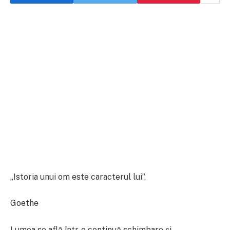
„Istoria unui om este caracterul lui”.
Goethe
Lumea se află într-o continuă schimbare şi