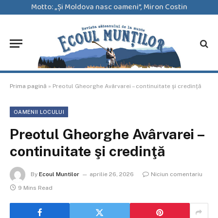
Motto: „Şi Moldova nasc oameni”, Miron Costin
Prima pagină
»
Preotul Gheorghe Avârvarei – continuitate şi credinţă
OAMENII LOCULUI
Preotul Gheorghe Avârvarei –
continuitate şi credinţă
By
Ecoul Muntilor
aprilie 26, 2026
Niciun comentariu
9 Mins Read