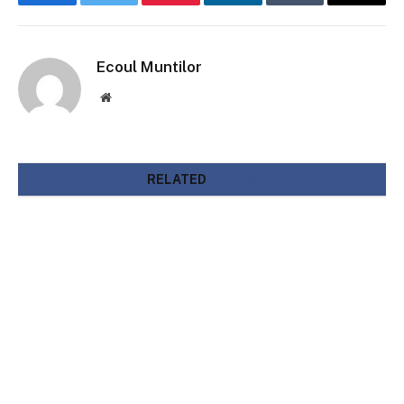
Facebook
Twitter
Pinterest
LinkedIn
Tumblr
Email
Ecoul Muntilor
Website
RELATED
POSTS