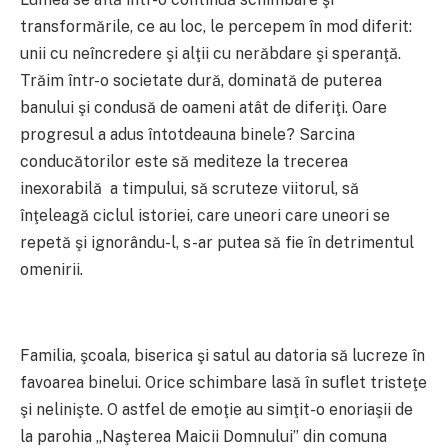
transformările, ce au loc, le percepem în mod diferit:
unii cu neîncredere şi alţii cu nerăbdare şi speranţă.
Trăim într-o societate dură, dominată de puterea
banului şi condusă de oameni atât de diferiţi. Oare
progresul a adus întotdeauna binele? Sarcina
conducătorilor este să mediteze la trecerea
inexorabilă a timpului, să scruteze viitorul, să
înţeleagă ciclul istoriei, care uneori care uneori se
repetă şi ignorându-l, s-ar putea să fie în detrimentul
omenirii.
Familia, şcoala, biserica şi satul au datoria să lucreze în
favoarea binelui. Orice schimbare lasă în suflet tristeţe
şi nelinişte. O astfel de emoţie au simţit-o enoriaşii de
la parohia „Naşterea Maicii Domnului” din comuna