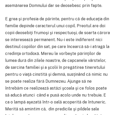
asemănarea Domnului dar se deosebesc prin fapte.
E grea şi profesia de părinte, pentru că de educaţia din
familie depinde caracterul unui copil. Preotul are doi
copii deosebiţi frumoşi şi respectuoşi, de soarta cărora
se interesează permanent. Nu-i este indiferent nici
destinul copiilor din sat, pe care încearcă să-i atragă la
credinţa ortodoxă. Mereu le vorbeşte părinţilor de
lumea dură din zilele noastre, de capcanele vârstelor,
de sarcina familiei şi a şcolii în pregătirea tineretului
pentru o viaţă cinstită şi demnă, susţinând că nimic nu
se poate realiza fără Dumnezeu. Ajunge să ne
întrebăm ce realizează astăzi şcoala şi ce folos poate
să aducă atunci când e pusă acolo unde nu trebuie. E
ca o lampă aşezată într-o oală acoperită de întuneric.
Merită să amintim că, din predicile şi pildele sale