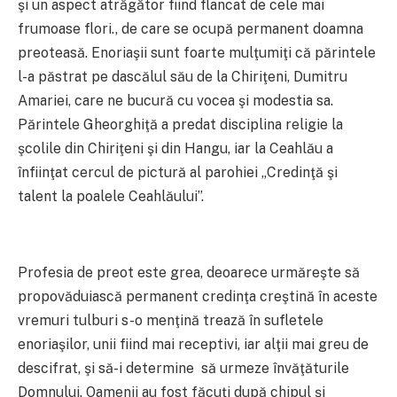
şi un aspect atrăgător fiind flancat de cele mai
frumoase flori., de care se ocupă permanent doamna
preoteasă. Enoriaşii sunt foarte mulţumiţi că părintele
l-a păstrat pe dascălul său de la Chiriţeni, Dumitru
Amariei, care ne bucură cu vocea şi modestia sa.
Părintele Gheorghiţă a predat disciplina religie la
şcolile din Chiriţeni şi din Hangu, iar la Ceahlău a
înfiinţat cercul de pictură al parohiei „Credinţă şi
talent la poalele Ceahlăului”.
Profesia de preot este grea, deoarece urmăreşte să
propovăduiască permanent credinţa creştină în aceste
vremuri tulburi s-o menţină trează în sufletele
enoriaşilor, unii fiind mai receptivi, iar alţii mai greu de
descifrat, şi să-i determine să urmeze învăţăturile
Domnului. Oamenii au fost făcuţi după chipul şi