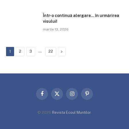
Într-o continuă alergare… în urmărirea
visului!
martie 13, 2026
…
Next
1
2
3
22
Facebook
X
Instagram
Pinterest
(Twitter)
© 2026
Revista Ecoul Muntilor
.