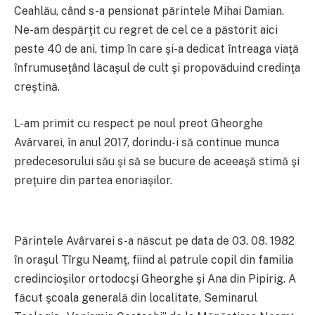
Ceahlău, când s-a pensionat părintele Mihai Damian.
Ne-am despărţit cu regret de cel ce a păstorit aici
peste 40 de ani, timp în care şi-a dedicat întreaga viaţă
înfrumuseţând lăcaşul de cult şi propovăduind credinţa
creştină.
L-am primit cu respect pe noul preot Gheorghe
Avârvarei, în anul 2017, dorindu-i să continue munca
predecesorului său şi să se bucure de aceeaşă stimă şi
preţuire din partea enoriaşilor.
Părintele Avârvarei s-a născut pe data de 03. 08. 1982
în oraşul Tîrgu Neamţ, fiind al patrule copil din familia
credincioşilor ortodocşi Gheorghe şi Ana din Pipirig. A
făcut şcoala generală din localitate, Seminarul