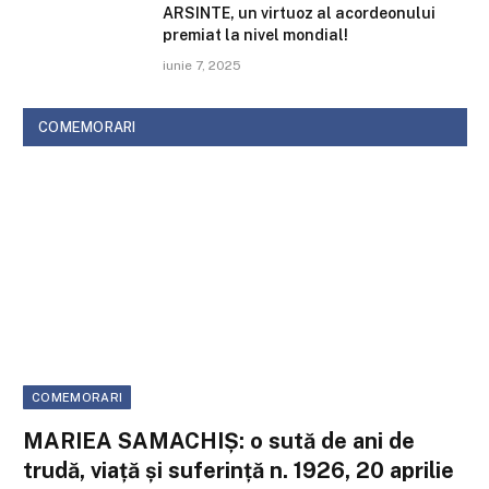
ARSINTE, un virtuoz al acordeonului
premiat la nivel mondial!
iunie 7, 2025
COMEMORARI
COMEMORARI
In Memoriam: Mihai C. Băcescu (1908–
e
1999) – Savantul care a adus Oceanul la