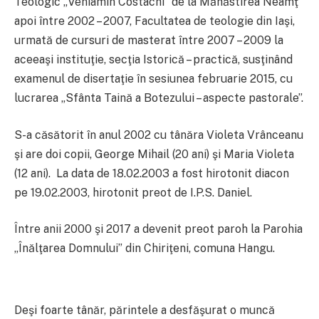
Teologic „Veniamin Costachi” de la Mănăstirea Neamţ
apoi între 2002 – 2007, Facultatea de teologie din Iaşi,
urmată de cursuri de masterat între 2007 – 2009 la
aceeaşi instituţie, secţia Istorică – practică, susţinând
examenul de disertaţie în sesiunea februarie 2015, cu
lucrarea „Sfânta Taină a Botezului – aspecte pastorale”.
S-a căsătorit în anul 2002 cu tânăra Violeta Vrânceanu
şi are doi copii, George Mihail (20 ani) şi Maria Violeta
(12 ani). La data de 18.02.2003 a fost hirotonit diacon
pe 19.02.2003, hirotonit preot de I.P.S. Daniel.
Între anii 2000 şi 2017 a devenit preot paroh la Parohia
„Înălţarea Domnului” din Chiriţeni, comuna Hangu.
Deşi foarte tânăr, părintele a desfăşurat o muncă