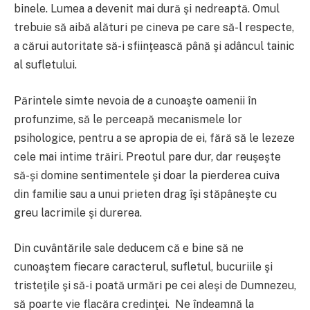
binele. Lumea a devenit mai dură şi nedreaptă. Omul
trebuie să aibă alături pe cineva pe care să-l respecte,
a cărui autoritate să-i sfiinţească până şi adâncul tainic
al sufletului.
Părintele simte nevoia de a cunoaşte oamenii în
profunzime, să le perceapă mecanismele lor
psihologice, pentru a se apropia de ei, fără să le lezeze
cele mai intime trăiri. Preotul pare dur, dar reuşeşte
să-şi domine sentimentele şi doar la pierderea cuiva
din familie sau a unui prieten drag îşi stăpâneşte cu
greu lacrimile şi durerea.
Din cuvântările sale deducem că e bine să ne
cunoaştem fiecare caracterul, sufletul, bucuriile şi
tristeţile şi să-i poată urmări pe cei aleşi de Dumnezeu,
să poarte vie flacăra credinţei. Ne îndeamnă la