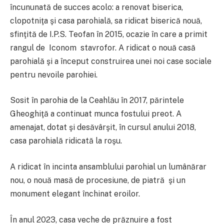
încununată de succes acolo: a renovat biserica,
clopotniţa şi casa parohială, sa ridicat biserică nouă,
sfinţită de I.P.S. Teofan în 2015, ocazie în care a primit
rangul de Iconom stavrofor. A ridicat o nouă casă
parohială şi a început construirea unei noi case sociale
pentru nevoile parohiei.
Sosit în parohia de la Ceahlău în 2017, părintele
Gheoghiţă a continuat munca fostului preot. A
amenajat, dotat şi desăvârşit, în cursul anului 2018,
casa parohială ridicată la roşu.
A ridicat în incinta ansamblului parohial un lumânărar
nou, o nouă masă de procesiune, de piatră şi un
monument elegant închinat eroilor.
În anul 2023, casa veche de prăznuire a fost