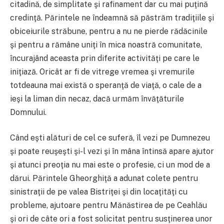
citadină, de simplitate şi rafinament dar cu mai puţină
credinţă. Părintele ne îndeamnă să păstrăm tradiţiile şi
obiceiurile străbune, pentru a nu ne pierde rădăcinile
şi pentru a rămâne uniţi în mica noastră comunitate,
încurajând aceasta prin diferite activităţi pe care le
iniţiază. Oricât ar fi de vitrege vremea şi vremurile
totdeauna mai există o speranţă de viaţă, o cale de a
ieşi la liman din necaz, dacă urmăm învăţăturile
Domnului.
Când eşti alături de cel ce suferă, îl vezi pe Dumnezeu
şi poate reuşeşti şi-l vezi şi în mâna întinsă apare ajutor
şi atunci preoţia nu mai este o profesie, ci un mod de a
dărui. Părintele Gheorghiţă a adunat colete pentru
sinistraţii de pe valea Bistriţei şi din locaţităţi cu
probleme, ajutoare pentru Mănăstirea de pe Ceahlău
şi ori de câte ori a fost solicitat pentru susţinerea unor