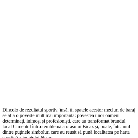
Dincolo de rezultatul sportiv, însă, în spatele acestor meciuri de baraj
se află o poveste mult mai importantă: povestea unor oameni
determinați, inimoși și profesioniști, care au transformat brandul
local Cimentul într-o emblemă a orașului Bicaz și, poate, într-unul
dintre puținele simboluri care au reușit să pună localitatea pe harta
sportivă a județului Neamț.