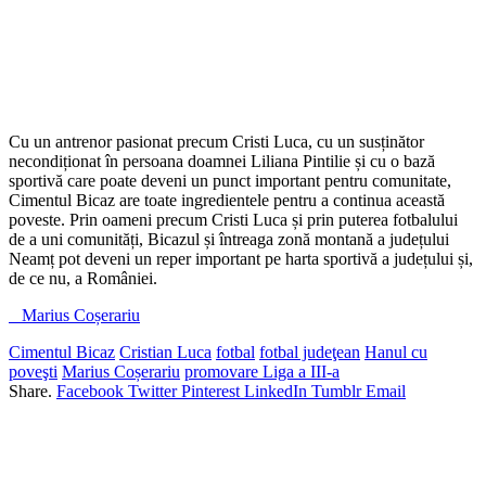
Cu un antrenor pasionat precum Cristi Luca, cu un susținător
necondiționat în persoana doamnei Liliana Pintilie și cu o bază
sportivă care poate deveni un punct important pentru comunitate,
Cimentul Bicaz are toate ingredientele pentru a continua această
poveste. Prin oameni precum Cristi Luca și prin puterea fotbalului
de a uni comunități, Bicazul și întreaga zonă montană a județului
Neamț pot deveni un reper important pe harta sportivă a județului și,
de ce nu, a României.
Marius Coșerariu
Cimentul Bicaz
Cristian Luca
fotbal
fotbal judeţean
Hanul cu
poveşti
Marius Coșerariu
promovare Liga a III-a
Share.
Facebook
Twitter
Pinterest
LinkedIn
Tumblr
Email