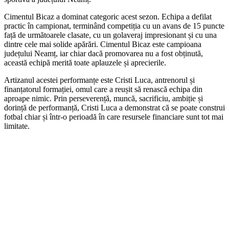
Cimentul Bicaz a dominat categoric acest sezon. Echipa a defilat
practic în campionat, terminând competiția cu un avans de 15 puncte
față de următoarele clasate, cu un golaveraj impresionant și cu una
dintre cele mai solide apărări. Cimentul Bicaz este campioana
județului Neamț, iar chiar dacă promovarea nu a fost obținută,
această echipă merită toate aplauzele și aprecierile.
Artizanul acestei performanțe este Cristi Luca, antrenorul și
finanțatorul formației, omul care a reușit să renască echipa din
aproape nimic. Prin perseverență, muncă, sacrificiu, ambiție și
dorință de performanță, Cristi Luca a demonstrat că se poate construi
fotbal chiar și într-o perioadă în care resursele financiare sunt tot mai
limitate.