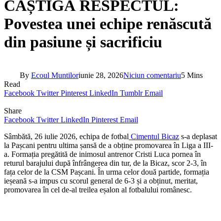
CÂȘTIGĂ RESPECTUL:
Povestea unei echipe renăscută
din pasiune și sacrificiu
By
Ecoul Muntilor
iunie 28, 2026
Niciun comentariu
5 Mins
Read
Facebook
Twitter
Pinterest
LinkedIn
Tumblr
Email
Share
Facebook
Twitter
LinkedIn
Pinterest
Email
Sâmbătă, 26 iulie 2026, echipa de fotbal
Cimentul Bicaz
s-a deplasat
la Pașcani pentru ultima șansă de a obține promovarea în Liga a III-
a. Formația pregătită de inimosul antrenor Cristi Luca pornea în
returul barajului după înfrângerea din tur, de la Bicaz, scor 2-3, în
fața celor de la CSM Pașcani. În urma celor două partide, formația
ieșeană s-a impus cu scorul general de 6-3 și a obținut, meritat,
promovarea în cel de-al treilea eșalon al fotbalului românesc.