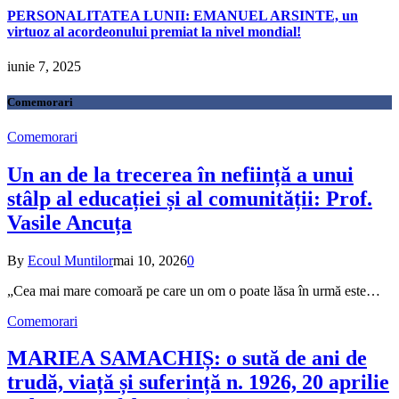
PERSONALITATEA LUNII: EMANUEL ARSINTE, un
virtuoz al acordeonului premiat la nivel mondial!
iunie 7, 2025
Comemorari
Comemorari
Un an de la trecerea în neființă a unui
stâlp al educației și al comunității: Prof.
Vasile Ancuța
By
Ecoul Muntilor
mai 10, 2026
0
„Cea mai mare comoară pe care un om o poate lăsa în urmă este…
Comemorari
MARIEA SAMACHIȘ: o sută de ani de
trudă, viață și suferință n. 1926, 20 aprilie