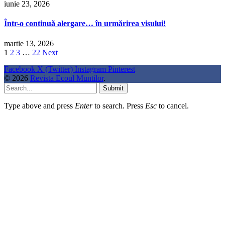
iunie 23, 2026
Într-o continuă alergare… în urmărirea visului!
martie 13, 2026
1
2
3
…
22
Next
Facebook
X (Twitter)
Instagram
Pinterest
© 2026
Revista Ecoul Muntilor
.
Submit
Type above and press
Enter
to search. Press
Esc
to cancel.