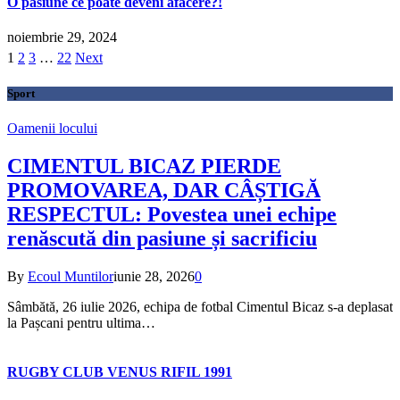
O pasiune ce poate deveni afacere?!
noiembrie 29, 2024
1
2
3
…
22
Next
Sport
Oamenii locului
CIMENTUL BICAZ PIERDE
PROMOVAREA, DAR CÂȘTIGĂ
RESPECTUL: Povestea unei echipe
renăscută din pasiune și sacrificiu
By
Ecoul Muntilor
iunie 28, 2026
0
Sâmbătă, 26 iulie 2026, echipa de fotbal Cimentul Bicaz s-a deplasat
la Pașcani pentru ultima…
RUGBY CLUB VENUS RIFIL 1991