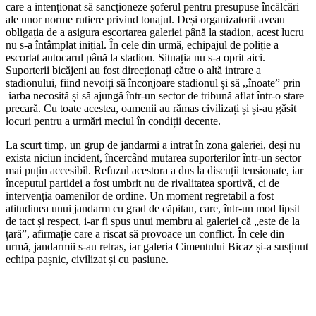
care a intenționat să sancționeze șoferul pentru presupuse încălcări
ale unor norme rutiere privind tonajul. Deși organizatorii aveau
obligația de a asigura escortarea galeriei până la stadion, acest lucru
nu s-a întâmplat inițial. În cele din urmă, echipajul de poliție a
escortat autocarul până la stadion. Situația nu s-a oprit aici.
Suporterii bicăjeni au fost direcționați către o altă intrare a
stadionului, fiind nevoiți să înconjoare stadionul și să ,,înoate” prin
iarba necosită și să ajungă într-un sector de tribună aflat într-o stare
precară. Cu toate acestea, oamenii au rămas civilizați și și-au găsit
locuri pentru a urmări meciul în condiții decente.
La scurt timp, un grup de jandarmi a intrat în zona galeriei, deși nu
exista niciun incident, încercând mutarea suporterilor într-un sector
mai puțin accesibil. Refuzul acestora a dus la discuții tensionate, iar
începutul partidei a fost umbrit nu de rivalitatea sportivă, ci de
intervenția oamenilor de ordine. Un moment regretabil a fost
atitudinea unui jandarm cu grad de căpitan, care, într-un mod lipsit
de tact și respect, i-ar fi spus unui membru al galeriei că „este de la
țară”, afirmație care a riscat să provoace un conflict. În cele din
urmă, jandarmii s-au retras, iar galeria Cimentului Bicaz și-a susținut
echipa pașnic, civilizat și cu pasiune.