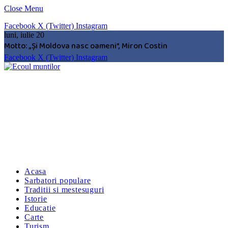
Close Menu
Facebook
X (Twitter)
Instagram
luni, iulie 20
Motto: „Şi Moldova nasc oameni”, Miron Costin
Facebook
X (Twitter)
Instagram
Acasa
Sarbatori populare
Traditii si mestesuguri
Istorie
Educatie
Carte
Turism