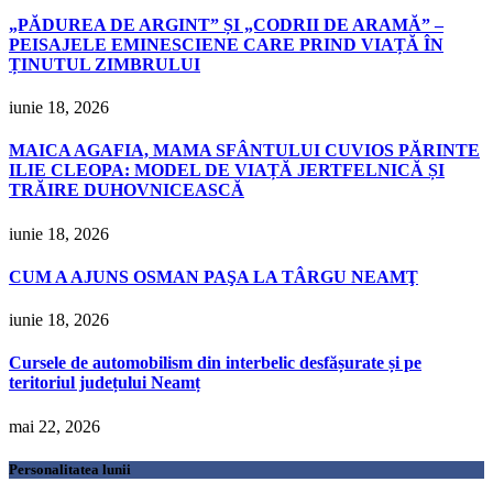
„PĂDUREA DE ARGINT” ȘI „CODRII DE ARAMĂ” –
PEISAJELE EMINESCIENE CARE PRIND VIAȚĂ ÎN
ȚINUTUL ZIMBRULUI
iunie 18, 2026
MAICA AGAFIA, MAMA SFÂNTULUI CUVIOS PĂRINTE
ILIE CLEOPA: MODEL DE VIAȚĂ JERTFELNICĂ ȘI
TRĂIRE DUHOVNICEASCĂ
iunie 18, 2026
CUM A AJUNS OSMAN PAŞA LA TÂRGU NEAMŢ
iunie 18, 2026
Cursele de automobilism din interbelic desfășurate și pe
teritoriul județului Neamț
mai 22, 2026
Personalitatea lunii