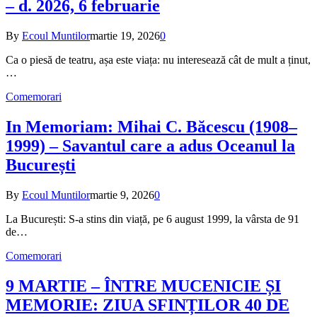
– d. 2026, 6 februarie
By
Ecoul Muntilor
martie 19, 2026
0
Ca o piesă de teatru, așa este viața: nu interesează cât de mult a ținut,
…
Comemorari
In Memoriam: Mihai C. Băcescu (1908–
1999) – Savantul care a adus Oceanul la
București
By
Ecoul Muntilor
martie 9, 2026
0
La București: S-a stins din viață, pe 6 august 1999, la vârsta de 91
de…
Comemorari
9 MARTIE – ÎNTRE MUCENICIE ȘI
MEMORIE: ZIUA SFINȚILOR 40 DE