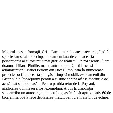
Motorul acestei formații, Cristi Luca, merită toate aprecierile, însă în
spatele său se află o echipă de oameni fără de care această
performanță ar fi fost mult mai greu de realizat. Un rol esențial îl are
doamna Liliana Pintilie, mama antrenorului Cristi Luca și
administratorul stației Petrom din Bicaz. Implicată în numeroase
proiecte sociale, aceasta și-a găsit timp să mobilizeze oamenii din
Bicaz și din împrejurimi pentru a susține echipa atât la meciurile de
acasă, cât și la deplasări. Pentru partida retur de la Pașcani,
implicarea dumneaei a fost exemplară. A pus la dispoziția
suporterilor un autocar și un microbuz, astfel încât aproximativ 60 de
bicăjeni să poată face deplasarea gratuit pentru a fi alături de echipă.