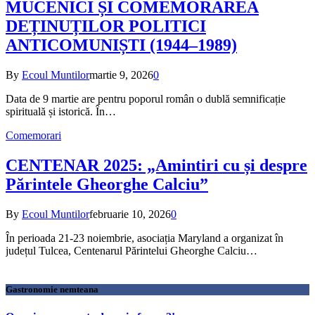
MUCENICI ȘI COMEMORAREA
DEȚINUȚILOR POLITICI
ANTICOMUNIȘTI (1944–1989)
By
Ecoul Muntilor
martie 9, 2026
0
Data de 9 martie are pentru poporul român o dublă semnificație
spirituală și istorică. În…
Comemorari
CENTENAR 2025: „Amintiri cu și despre
Părintele Gheorghe Calciu”
By
Ecoul Muntilor
februarie 10, 2026
0
În perioada 21-23 noiembrie, asociația Maryland a organizat în
județul Tulcea, Centenarul Părintelui Gheorghe Calciu…
Gastronomie nemteana