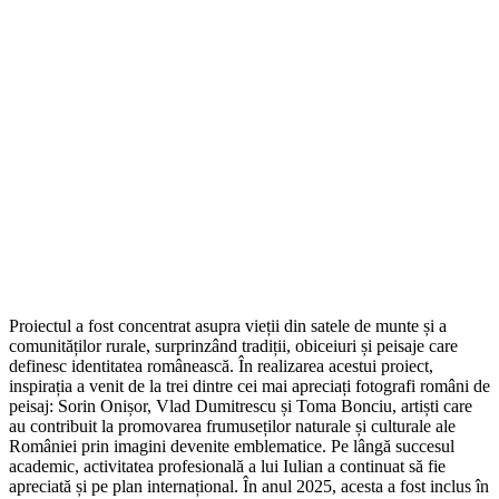
Proiectul a fost concentrat asupra vieții din satele de munte și a
comunităților rurale, surprinzând tradiții, obiceiuri și peisaje care
definesc identitatea românească. În realizarea acestui proiect,
inspirația a venit de la trei dintre cei mai apreciați fotografi români de
peisaj: Sorin Onișor, Vlad Dumitrescu și Toma Bonciu, artiști care
au contribuit la promovarea frumuseților naturale și culturale ale
României prin imagini devenite emblematice. Pe lângă succesul
academic, activitatea profesională a lui Iulian a continuat să fie
apreciată și pe plan internațional. În anul 2025, acesta a fost inclus în