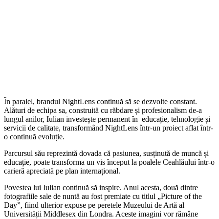
În paralel, brandul NightLens continuă să se dezvolte constant.
Alături de echipa sa, construită cu răbdare și profesionalism de-a
lungul anilor, Iulian investește permanent în educație, tehnologie și
servicii de calitate, transformând NightLens într-un proiect aflat într-
o continuă evoluție.
Parcursul său reprezintă dovada că pasiunea, susținută de muncă și
educație, poate transforma un vis început la poalele Ceahlăului într-o
carieră apreciată pe plan internațional.
Povestea lui Iulian continuă să inspire. Anul acesta, două dintre
fotografiile sale de nuntă au fost premiate cu titlul „Picture of the
Day”, fiind ulterior expuse pe peretele Muzeului de Artă al
Universității Middlesex din Londra. Aceste imagini vor rămâne