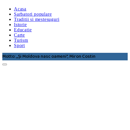
Acasa
Sarbatori populare
Traditii si mestesuguri
Istorie
Educatie
Carte
Turism
Sport
Motto: „Şi Moldova nasc oameni”, Miron Costin