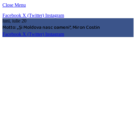
Close Menu
Facebook
X (Twitter)
Instagram
luni, iulie 20
Motto: „Şi Moldova nasc oameni”, Miron Costin
Facebook
X (Twitter)
Instagram