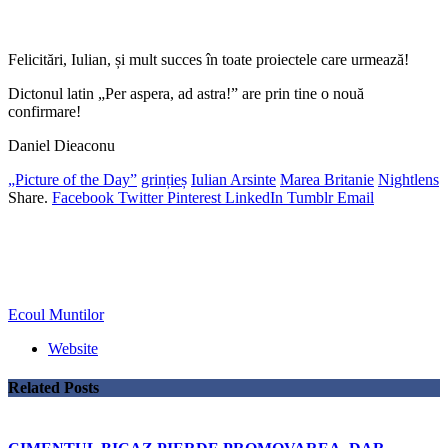
Felicitări, Iulian, și mult succes în toate proiectele care urmează!
Dictonul latin „Per aspera, ad astra!” are prin tine o nouă
confirmare!
Daniel Dieaconu
„Picture of the Day”
grințieș
Iulian Arsinte
Marea Britanie
Nightlens
Share.
Facebook
Twitter
Pinterest
LinkedIn
Tumblr
Email
Ecoul Muntilor
Website
Related
Posts