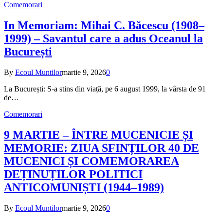
Comemorari
In Memoriam: Mihai C. Băcescu (1908–
1999) – Savantul care a adus Oceanul la
București
By
Ecoul Muntilor
martie 9, 2026
0
La București: S-a stins din viață, pe 6 august 1999, la vârsta de 91
de…
Comemorari
9 MARTIE – ÎNTRE MUCENICIE ȘI
MEMORIE: ZIUA SFINȚILOR 40 DE
MUCENICI ȘI COMEMORAREA
DEȚINUȚILOR POLITICI
ANTICOMUNIȘTI (1944–1989)
By
Ecoul Muntilor
martie 9, 2026
0