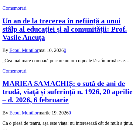
Comemorari
Un an de la trecerea în neființă a unui
stâlp al educației și al comunității: Prof.
Vasile Ancuța
By
Ecoul Muntilor
mai 10, 2026
0
„Cea mai mare comoară pe care un om o poate lăsa în urmă este…
Comemorari
MARIEA SAMACHIȘ: o sută de ani de
trudă, viață și suferință n. 1926, 20 aprilie
– d. 2026, 6 februarie
By
Ecoul Muntilor
martie 19, 2026
0
Ca o piesă de teatru, așa este viața: nu interesează cât de mult a ținut,
…