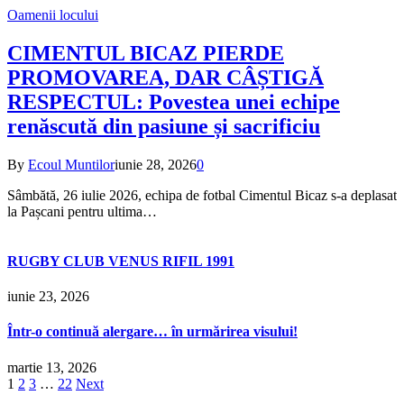
Oamenii locului
CIMENTUL BICAZ PIERDE
PROMOVAREA, DAR CÂȘTIGĂ
RESPECTUL: Povestea unei echipe
renăscută din pasiune și sacrificiu
By
Ecoul Muntilor
iunie 28, 2026
0
Sâmbătă, 26 iulie 2026, echipa de fotbal Cimentul Bicaz s-a deplasat
la Pașcani pentru ultima…
RUGBY CLUB VENUS RIFIL 1991
iunie 23, 2026
Într-o continuă alergare… în urmărirea visului!
martie 13, 2026
1
2
3
…
22
Next