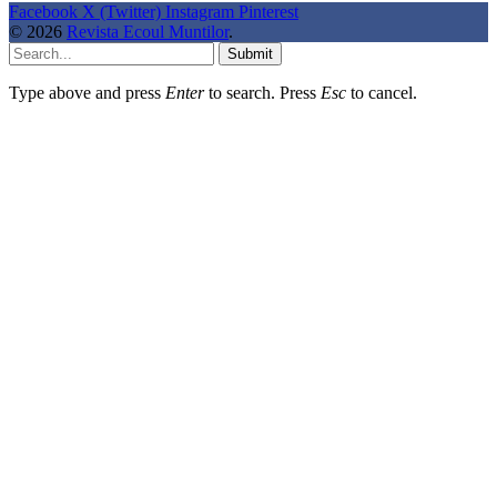
Facebook
X (Twitter)
Instagram
Pinterest
© 2026
Revista Ecoul Muntilor
.
Submit
Type above and press
Enter
to search. Press
Esc
to cancel.