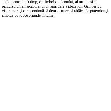
acolo pentru mult timp, ca simbol al talentului, al muncii și al
parcursului remarcabil al unui tânăr care a plecat din Grințieș cu
visuri mari și care continuă să demonstreze că rădăcinile puternice și
ambiția pot duce oriunde în lume.