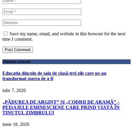
Save my name, email, and website in this browser for the next
time I comment.
Ultimele articole
Educația dincolo de sala de clasă-trei zile care ne-au
transformat starea de a fi
iulie 7, 2026
„PĂDUREA DE ARGINT” ȘI „CODRII DE ARAMĂ” –
PEISAJELE EMINESCIENE CARE PRIND VIAȚĂ ÎN
ȚINUTUL ZIMBRULUI
iunie 18, 2026