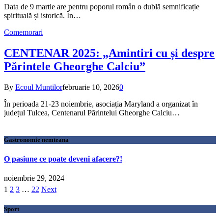
Data de 9 martie are pentru poporul român o dublă semnificație
spirituală și istorică. În…
Comemorari
CENTENAR 2025: „Amintiri cu și despre
Părintele Gheorghe Calciu”
By
Ecoul Muntilor
februarie 10, 2026
0
În perioada 21-23 noiembrie, asociația Maryland a organizat în
județul Tulcea, Centenarul Părintelui Gheorghe Calciu…
Gastronomie nemteana
O pasiune ce poate deveni afacere?!
noiembrie 29, 2024
1
2
3
…
22
Next
Sport