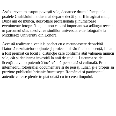
Astăzi revenim asupra poveștii sale, deoarece drumul început la
poalele Ceahlăului l-a dus mai departe decât și-ar fi imaginat mulți.
După ani de muncă, dezvoltare profesională și numeroase
evenimente fotografiate, un nou capitol important s-a adăugat recent
în parcursul său: absolvirea studiilor universitare de fotografie la
Middlesex University din Londra.
Această realizare a venit la pachet cu o recunoaștere deosebită.
Datorită rezultatelor obținute și proiectului său final de licență, Iulian
a fost premiat cu locul I, distincție care confirmă atât valoarea muncii
sale, cât și dedicarea investită în anii de studiu. Lucrarea sa de
licență a avut o puternică încărcătură personală și culturală. Prin
intermediul fotografiei documentare și de peisaj, Iulian și-a propus să
prezinte publicului britanic frumusețea României și patrimoniul
autentic care se pierde treptat odată cu trecerea timpului.