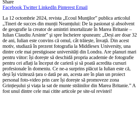
Share
Facebook
Twitter
LinkedIn
Pinterest
Email
La 12 octombrie 2024, revista „Ecoul Munţilor” publica articolul
„Tineri de succes din munții Neamțului: De la pasionat și absolvent
de geografie la creator de amintiri imortalizate în Marea Britanie –
Iulian Claudiu Arsinte” şi spre încheiere spuneam: „Deși are doar 32
de ani, Iulian este convins că omul, cât trăiește, învață. Din acest
motiv, studiază în prezent fotografia la Middlesex University, una
dintre cele mai prestigioase universități din Londra. Are planuri mari
pentru viitor: își dorește să deschidă propria academie de fotografie
pentru cei aflați la început de carieră și să poată acredita cursuri
profesionale în domeniu. Ce ne-a surprins plăcut la Iulian este că,
deși își vizitează țara o dată pe an, acesta are în plan un proiect
personal foto-video prin care își dorește să promoveze zona
Grințieșului și viața la sat de munte străinilor din Marea Britanie.” A
fost unul dintre cele mai citite articole pe site-ul revistei!