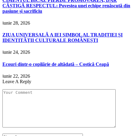
CIMENTUL BICAZ PIERDE PROMOVAREA, DAR
CÂȘTIGĂ RESPECTUL: Povestea unei echipe renăscută din
pasiune și sacrificiu
iunie 28, 2026
ZIUA UNIVERSALĂ A IEI SIMBOL AL TRADIȚIEI ȘI
IDENTITĂȚII CULTURALE ROMÂNEȘTI
iunie 24, 2026
Ecouri dintr-o copilărie de altădată – Costică Ceapă
iunie 22, 2026
Leave A Reply