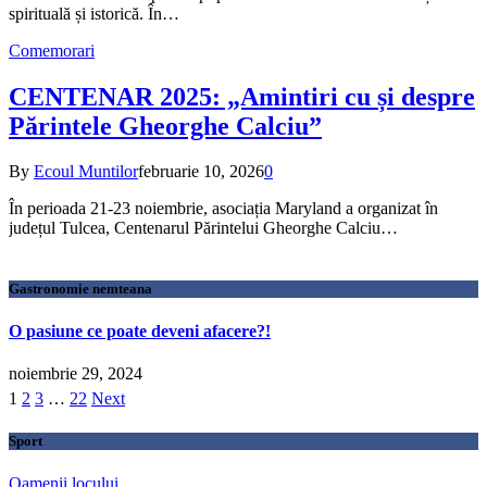
spirituală și istorică. În…
Comemorari
CENTENAR 2025: „Amintiri cu și despre
Părintele Gheorghe Calciu”
By
Ecoul Muntilor
februarie 10, 2026
0
În perioada 21-23 noiembrie, asociația Maryland a organizat în
județul Tulcea, Centenarul Părintelui Gheorghe Calciu…
Gastronomie nemteana
O pasiune ce poate deveni afacere?!
noiembrie 29, 2024
1
2
3
…
22
Next
Sport
Oamenii locului