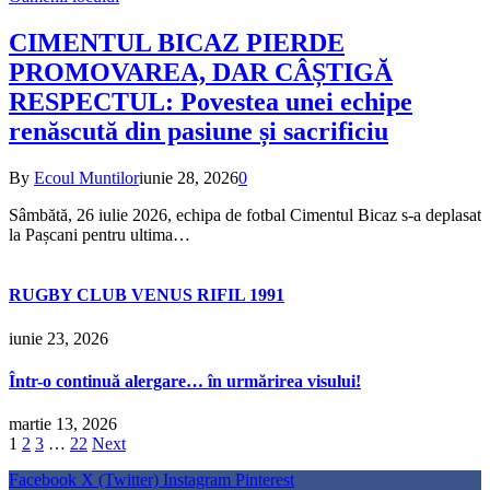
CIMENTUL BICAZ PIERDE
PROMOVAREA, DAR CÂȘTIGĂ
RESPECTUL: Povestea unei echipe
renăscută din pasiune și sacrificiu
By
Ecoul Muntilor
iunie 28, 2026
0
Sâmbătă, 26 iulie 2026, echipa de fotbal Cimentul Bicaz s-a deplasat
la Pașcani pentru ultima…
RUGBY CLUB VENUS RIFIL 1991
iunie 23, 2026
Într-o continuă alergare… în urmărirea visului!
martie 13, 2026
1
2
3
…
22
Next
Facebook
X (Twitter)
Instagram
Pinterest