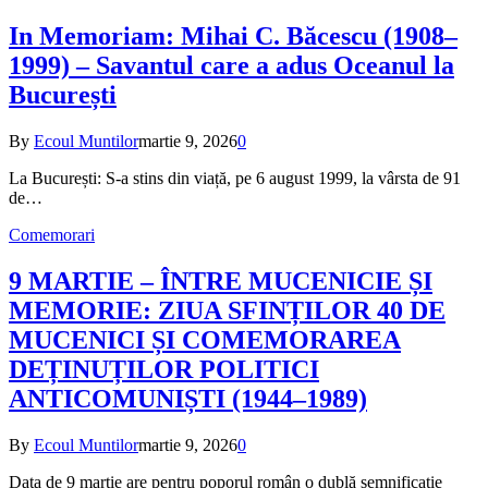
In Memoriam: Mihai C. Băcescu (1908–
1999) – Savantul care a adus Oceanul la
București
By
Ecoul Muntilor
martie 9, 2026
0
La București: S-a stins din viață, pe 6 august 1999, la vârsta de 91
de…
Comemorari
9 MARTIE – ÎNTRE MUCENICIE ȘI
MEMORIE: ZIUA SFINȚILOR 40 DE
MUCENICI ȘI COMEMORAREA
DEȚINUȚILOR POLITICI
ANTICOMUNIȘTI (1944–1989)
By
Ecoul Muntilor
martie 9, 2026
0
Data de 9 martie are pentru poporul român o dublă semnificație