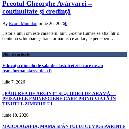
Preotul Gheorghe Avârvarei –
continuitate şi credinţă
By
Ecoul Muntilor
aprilie 26, 2026
0
„Istoria unui om este caracterul lui”. Goethe Lumea se află într-o
continuă schimbare şi transformările, ce au loc, le percepem…
Ultimele articole
Educația dincolo de sala de clasă-trei zile care ne-au
transformat starea de a fi
iulie 7, 2026
„PĂDUREA DE ARGINT” ȘI „CODRII DE ARAMĂ” –
PEISAJELE EMINESCIENE CARE PRIND VIAȚĂ ÎN
ȚINUTUL ZIMBRULUI
iunie 18, 2026
MAICA AGAFIA, MAMA SFÂNTULUI CUVIOS PĂRINTE