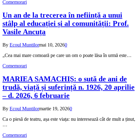
Comemorari
Un an de la trecerea în neființă a unui
stâlp al educației și al comunității: Prof.
Vasile Ancuța
By
Ecoul Muntilor
mai 10, 2026
0
„Cea mai mare comoară pe care un om o poate lăsa în urmă este…
Comemorari
MARIEA SAMACHIȘ: o sută de ani de
trudă, viață și suferință n. 1926, 20 aprilie
– d. 2026, 6 februarie
By
Ecoul Muntilor
martie 19, 2026
0
Ca o piesă de teatru, așa este viața: nu interesează cât de mult a ținut,
…
Comemorari