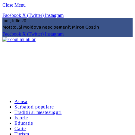
Close Menu
Facebook
X (Twitter)
Instagram
luni, iulie 20
Motto: „Şi Moldova nasc oameni”, Miron Costin
Facebook
X (Twitter)
Instagram
Acasa
Sarbatori populare
Traditii si mestesuguri
Istorie
Educatie
Carte
Turism