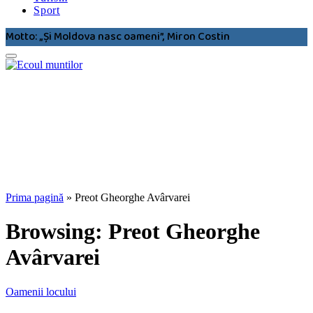
Sport
Motto: „Şi Moldova nasc oameni”, Miron Costin
Prima pagină
»
Preot Gheorghe Avârvarei
Browsing:
Preot Gheorghe
Avârvarei
Oamenii locului