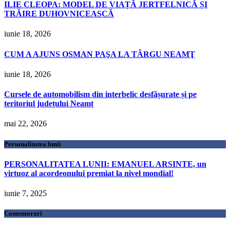
ILIE CLEOPA: MODEL DE VIAȚĂ JERTFELNICĂ ȘI
TRĂIRE DUHOVNICEASCĂ
iunie 18, 2026
CUM A AJUNS OSMAN PAŞA LA TÂRGU NEAMŢ
iunie 18, 2026
Cursele de automobilism din interbelic desfășurate și pe
teritoriul județului Neamț
mai 22, 2026
Personalitatea lunii
PERSONALITATEA LUNII: EMANUEL ARSINTE, un
virtuoz al acordeonului premiat la nivel mondial!
iunie 7, 2025
Comemorari