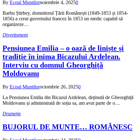
By
Ecoul Muntilor
noiembrie 4, 2025
0
Barbu Știrbey, domnitorul Țării Românești (1849-1853 și 1854-
1856) a cerut guvernului francez în 1853 un medic capabil să
organizeze…
Divertisment
Pensiunea Emilia – o oază de liniște și
tradiție în inima Bicazului Ardelean.
Interviu cu domnul Gheorghiță
Moldovanu
By
Ecoul Muntilor
octombrie 26, 2025
0
La Pensiunea Emilia din Bicazul Ardelean, deținută de Gheorghiță
Moldovanu și administrată de soția sa, am avut parte de o…
Drumeţie
BUJORUL DE MUNTE… ROMÂNESC