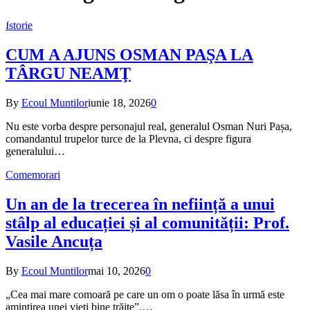
Istorie
CUM A AJUNS OSMAN PAŞA LA
TÂRGU NEAMŢ
By
Ecoul Muntilor
iunie 18, 2026
0
Nu este vorba despre personajul real, generalul Osman Nuri Pașa,
comandantul trupelor turce de la Plevna, ci despre figura
generalului…
Comemorari
Un an de la trecerea în neființă a unui
stâlp al educației și al comunității: Prof.
Vasile Ancuța
By
Ecoul Muntilor
mai 10, 2026
0
„Cea mai mare comoară pe care un om o poate lăsa în urmă este
amintirea unei vieți bine trăite”.…