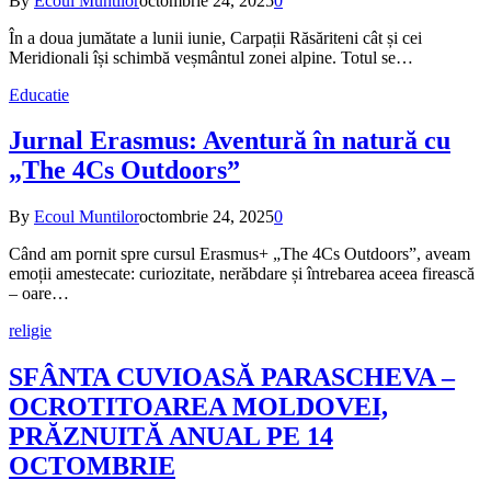
By
Ecoul Muntilor
octombrie 24, 2025
0
În a doua jumătate a lunii iunie, Carpații Răsăriteni cât și cei
Meridionali își schimbă veșmântul zonei alpine. Totul se…
Educatie
Jurnal Erasmus: Aventură în natură cu
„The 4Cs Outdoors”
By
Ecoul Muntilor
octombrie 24, 2025
0
Când am pornit spre cursul Erasmus+ „The 4Cs Outdoors”, aveam
emoții amestecate: curiozitate, nerăbdare și întrebarea aceea firească
– oare…
religie
SFÂNTA CUVIOASĂ PARASCHEVA –
OCROTITOAREA MOLDOVEI,
PRĂZNUITĂ ANUAL PE 14
OCTOMBRIE