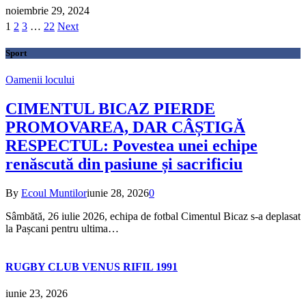
noiembrie 29, 2024
1
2
3
…
22
Next
Sport
Oamenii locului
CIMENTUL BICAZ PIERDE
PROMOVAREA, DAR CÂȘTIGĂ
RESPECTUL: Povestea unei echipe
renăscută din pasiune și sacrificiu
By
Ecoul Muntilor
iunie 28, 2026
0
Sâmbătă, 26 iulie 2026, echipa de fotbal Cimentul Bicaz s-a deplasat
la Pașcani pentru ultima…
RUGBY CLUB VENUS RIFIL 1991
iunie 23, 2026