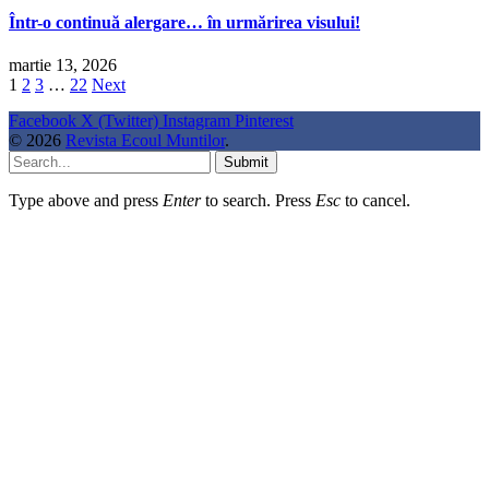
Într-o continuă alergare… în urmărirea visului!
martie 13, 2026
1
2
3
…
22
Next
Facebook
X (Twitter)
Instagram
Pinterest
© 2026
Revista Ecoul Muntilor
.
Submit
Type above and press
Enter
to search. Press
Esc
to cancel.