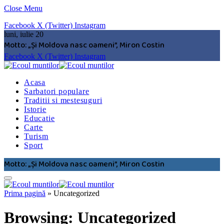
Close Menu
Facebook
X (Twitter)
Instagram
luni, iulie 20
Motto: „Şi Moldova nasc oameni”, Miron Costin
Facebook
X (Twitter)
Instagram
Acasa
Sarbatori populare
Traditii si mestesuguri
Istorie
Educatie
Carte
Turism
Sport
Motto: „Şi Moldova nasc oameni”, Miron Costin
Prima pagină
»
Uncategorized
Browsing:
Uncategorized