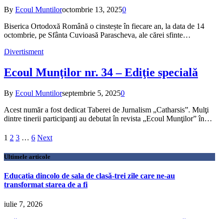
By
Ecoul Muntilor
octombrie 13, 2025
0
Biserica Ortodoxă Română o cinstește în fiecare an, la data de 14
octombrie, pe Sfânta Cuvioasă Parascheva, ale cărei sfinte…
Divertisment
Ecoul Munţilor nr. 34 – Ediţie specială
By
Ecoul Muntilor
septembrie 5, 2025
0
Acest număr a fost dedicat Taberei de Jurnalism „Catharsis”. Mulţi
dintre tinerii participanţi au debutat în revista „Ecoul Munţilor” în…
1
2
3
…
6
Next
Ultimele articole
Educația dincolo de sala de clasă-trei zile care ne-au
transformat starea de a fi
iulie 7, 2026