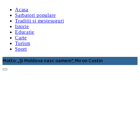
Acasa
Sarbatori populare
Traditii si mestesuguri
Istorie
Educatie
Carte
Turism
Sport
Motto: „Şi Moldova nasc oameni”, Miron Costin