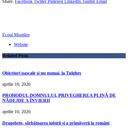
Share.
Facebook
Twitter
Pinterest
LinkedIn
Tumblr
Email
Ecoul Muntilor
Website
Related
Posts
Obiceiuri pascale şi nu numai, la Tulgheş
aprilie 10, 2026
PROHODUL DOMNULUI, PRIVEGHEREA PLINĂ DE
NĂDEJDE A ÎNVIERII
aprilie 10, 2026
Dragobete, sărbătoarea iubirii și a primăverii la români