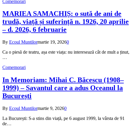
Comemorari
MARIEA SAMACHIȘ: o sută de ani de
trudă, viață și suferință n. 1926, 20 aprilie
– d. 2026, 6 februarie
By
Ecoul Muntilor
martie 19, 2026
0
Ca o piesă de teatru, așa este viața: nu interesează cât de mult a ținut,
…
Comemorari
In Memoriam: Mihai C. Băcescu (1908–
1999) – Savantul care a adus Oceanul la
București
By
Ecoul Muntilor
martie 9, 2026
0
La București: S-a stins din viață, pe 6 august 1999, la vârsta de 91
de…