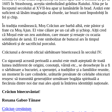
1605 în Strasbourg, aceștia simbolizând grădina Raiului. Abia pe la
începutul secolului al XVII-lea apar și lumânările în brad. Astăzi este
suficient să lăsăm imaginația să zburde, iar brazii sunt împodobiți în
fel și chip.
În tradiția românească, Moș Crăciun are barbă albă, este păstor și
frate cu Moş Ajun. El vine călare pe un cal alb și șchiop. Alții cred
că Moșul este un zeu autohton, care moare și renaște cu ocazia
solstițiului de iarnă. El este simbolizat de butucul ars în timpul
sărbătorii și de sacrificiul porcului.
Crăciunul a devenit oficial sărbătoare bisericească în secolul IV.
Cu siguranță această perioadă a anului este mult așteptată de toată
lumea indiferent de origini, conotații, vârstă etc., se deosebește în a fi
o sărbătoare a bucuriei, a speranței, a tradițiilor și a familiilor reunite,
un moment în care colindele, urăturile presărate de celelalte obiceiuri
reușesc să transmită generațiilor următoare bogăția spirituală a
fiecăruia dintre noi dar mai ales ajută la întărirea identității naționale.
Crăciun binecuvântat
!
Roxana Gabor-Tănase
Crăciun
creştinism