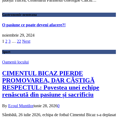
județul Tulcea, Centenarul Părintelui Gheorghe Calciu…
Gastronomie nemteana
O pasiune ce poate deveni afacere?!
noiembrie 29, 2024
1
2
3
…
22
Next
Sport
Oamenii locului
CIMENTUL BICAZ PIERDE
PROMOVAREA, DAR CÂȘTIGĂ
RESPECTUL: Povestea unei echipe
renăscută din pasiune și sacrificiu
By
Ecoul Muntilor
iunie 28, 2026
0
Sâmbătă, 26 iulie 2026, echipa de fotbal Cimentul Bicaz s-a deplasat