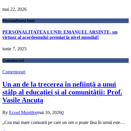
mai 22, 2026
Personalitatea lunii
PERSONALITATEA LUNII: EMANUEL ARSINTE, un
virtuoz al acordeonului premiat la nivel mondial!
iunie 7, 2025
Comemorari
Comemorari
Un an de la trecerea în neființă a unui
stâlp al educației și al comunității: Prof.
Vasile Ancuța
By
Ecoul Muntilor
mai 10, 2026
0
„Cea mai mare comoară pe care un om o poate lăsa în urmă este…