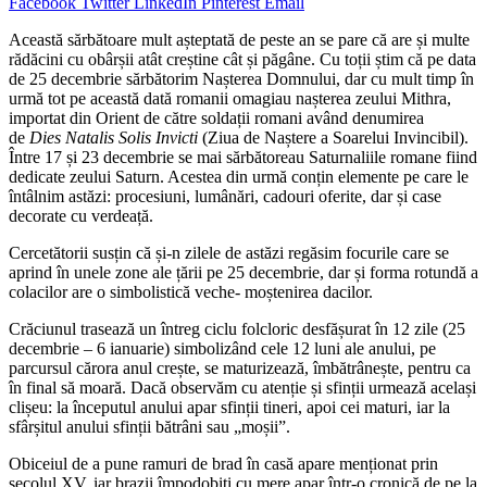
Facebook
Twitter
LinkedIn
Pinterest
Email
Această sărbătoare mult așteptată de peste an se pare că are și multe
rădăcini cu obârșii atât creștine cât și păgâne. Cu toții știm că pe data
de 25 decembrie sărbătorim Nașterea Domnului, dar cu mult timp în
urmă tot pe această dată romanii omagiau nașterea zeului Mithra,
importat din Orient de către soldații romani având denumirea
de
Dies Natalis Solis Invicti
(Ziua de Naștere a Soarelui Invincibil).
Între 17 și 23 decembrie se mai sărbătoreau Saturnaliile romane fiind
dedicate zeului Saturn. Acestea din urmă conțin elemente pe care le
întâlnim astăzi: procesiuni, lumânări, cadouri oferite, dar și case
decorate cu verdeață.
Cercetătorii susțin că și-n zilele de astăzi regăsim focurile care se
aprind în unele zone ale țării pe 25 decembrie, dar și forma rotundă a
colacilor are o simbolistică veche- moștenirea dacilor.
Crăciunul trasează un întreg ciclu folcloric desfășurat în 12 zile (25
decembrie – 6 ianuarie) simbolizând cele 12 luni ale anului, pe
parcursul cărora anul crește, se maturizează, îmbătrânește, pentru ca
în final să moară. Dacă observăm cu atenție și sfinții urmează același
clișeu: la începutul anului apar sfinții tineri, apoi cei maturi, iar la
sfârșitul anului sfinții bătrâni sau „moșii”.
Obiceiul de a pune ramuri de brad în casă apare menționat prin
secolul XV, iar brazii împodobiți cu mere apar într-o cronică de pe la