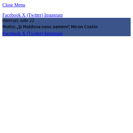
Close Menu
Facebook
X (Twitter)
Instagram
miercuri, iulie 22
Motto: „Şi Moldova nasc oameni”, Miron Costin
Facebook
X (Twitter)
Instagram