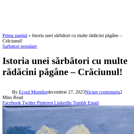
Prima pagină
»
Istoria unei sărbători cu multe rădăcini păgâne –
Crăciunul!
Sarbatori populare
Istoria unei sărbători cu multe
rădăcini păgâne – Crăciunul!
By
Ecoul Muntilor
decembrie 27, 2023
Niciun comentariu
2
Mins Read
Facebook
Twitter
Pinterest
LinkedIn
Tumblr
Email