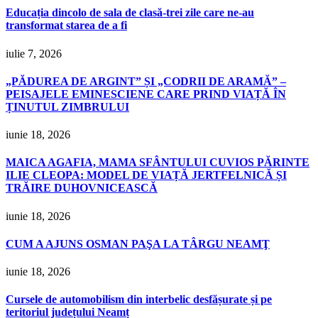
Educația dincolo de sala de clasă-trei zile care ne-au
transformat starea de a fi
iulie 7, 2026
„PĂDUREA DE ARGINT” ȘI „CODRII DE ARAMĂ” –
PEISAJELE EMINESCIENE CARE PRIND VIAȚĂ ÎN
ȚINUTUL ZIMBRULUI
iunie 18, 2026
MAICA AGAFIA, MAMA SFÂNTULUI CUVIOS PĂRINTE
ILIE CLEOPA: MODEL DE VIAȚĂ JERTFELNICĂ ȘI
TRĂIRE DUHOVNICEASCĂ
iunie 18, 2026
CUM A AJUNS OSMAN PAŞA LA TÂRGU NEAMŢ
iunie 18, 2026
Cursele de automobilism din interbelic desfășurate și pe
teritoriul județului Neamț