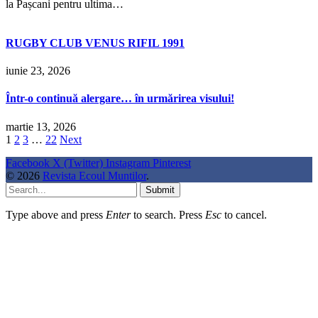
la Pașcani pentru ultima…
RUGBY CLUB VENUS RIFIL 1991
iunie 23, 2026
Într-o continuă alergare… în urmărirea visului!
martie 13, 2026
1
2
3
…
22
Next
Facebook
X (Twitter)
Instagram
Pinterest
© 2026
Revista Ecoul Muntilor
.
Submit
Type above and press
Enter
to search. Press
Esc
to cancel.