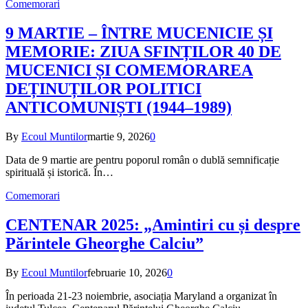
Comemorari
9 MARTIE – ÎNTRE MUCENICIE ȘI
MEMORIE: ZIUA SFINȚILOR 40 DE
MUCENICI ȘI COMEMORAREA
DEȚINUȚILOR POLITICI
ANTICOMUNIȘTI (1944–1989)
By
Ecoul Muntilor
martie 9, 2026
0
Data de 9 martie are pentru poporul român o dublă semnificație
spirituală și istorică. În…
Comemorari
CENTENAR 2025: „Amintiri cu și despre
Părintele Gheorghe Calciu”
By
Ecoul Muntilor
februarie 10, 2026
0
În perioada 21-23 noiembrie, asociația Maryland a organizat în