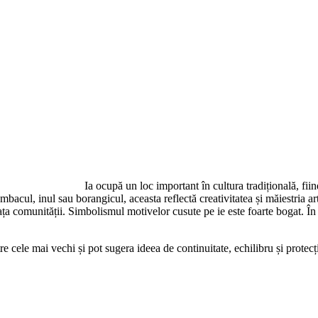
Ia ocupă un loc important în cultura tradițională, fii
cul, inul sau borangicul, aceasta reflectă creativitatea și măiestria arti
iața comunității. Simbolismul motivelor cusute pe ie este foarte bogat. În
re cele mai vechi și pot sugera ideea de continuitate, echilibru și protec