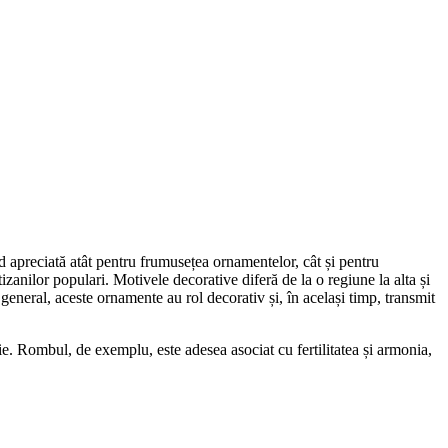
nd apreciată atât pentru frumusețea ornamentelor, cât și pentru
zanilor populari. Motivele decorative diferă de la o regiune la alta și
 general, aceste ornamente au rol decorativ și, în același timp, transmit
ție. Rombul, de exemplu, este adesea asociat cu fertilitatea și armonia,