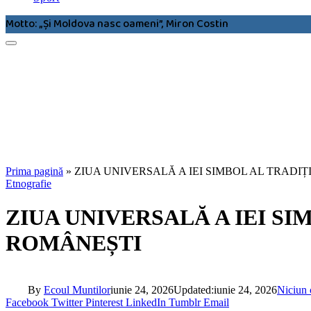
Motto: „Şi Moldova nasc oameni”, Miron Costin
Prima pagină
»
ZIUA UNIVERSALĂ A IEI SIMBOL AL TRADIȚ
Etnografie
ZIUA UNIVERSALĂ A IEI SI
ROMÂNEȘTI
By
Ecoul Muntilor
iunie 24, 2026
Updated:
iunie 24, 2026
Niciun 
Facebook
Twitter
Pinterest
LinkedIn
Tumblr
Email