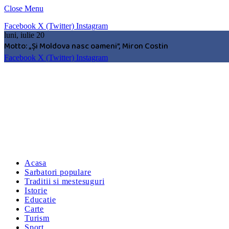
Close Menu
Facebook
X (Twitter)
Instagram
luni, iulie 20
Motto: „Şi Moldova nasc oameni”, Miron Costin
Facebook
X (Twitter)
Instagram
Acasa
Sarbatori populare
Traditii si mestesuguri
Istorie
Educatie
Carte
Turism
Sport