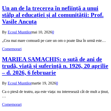
Un an de la trecerea în neființă a unui
stâlp al educației și al comunității: Prof.
Vasile Ancuța
By
Ecoul Muntilor
mai 10, 2026
0
„Cea mai mare comoară pe care un om o poate lăsa în urmă este…
Comemorari
MARIEA SAMACHIȘ: o sută de ani de
trudă, viață și suferință n. 1926, 20 aprilie
– d. 2026, 6 februarie
By
Ecoul Muntilor
martie 19, 2026
0
Ca o piesă de teatru, așa este viața: nu interesează cât de mult a ținut,
…
Comemorari