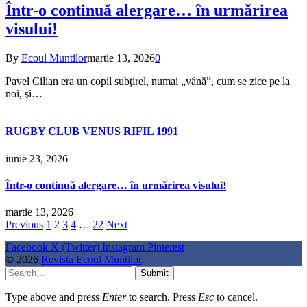
Într-o continuă alergare… în urmărirea
visului!
By
Ecoul Muntilor
martie 13, 2026
0
Pavel Cilian era un copil subţirel, numai „vână”, cum se zice pe la
noi, şi…
RUGBY CLUB VENUS RIFIL 1991
iunie 23, 2026
Într-o continuă alergare… în urmărirea visului!
martie 13, 2026
Previous
1
2
3
4
…
22
Next
Facebook
X (Twitter)
Instagram
Pinterest
© 2026
Revista Ecoul Muntilor
.
Submit
Type above and press
Enter
to search. Press
Esc
to cancel.