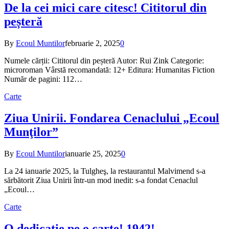
De la cei mici care citesc! Cititorul din
peșteră
By
Ecoul Muntilor
februarie 2, 2025
0
Numele cărții: Cititorul din peșteră Autor: Rui Zink Categorie:
microroman Vârstă recomandată: 12+ Editura: Humanitas Fiction
Număr de pagini: 112…
Carte
Ziua Unirii. Fondarea Cenaclului „Ecoul
Munţilor”
By
Ecoul Muntilor
ianuarie 25, 2025
0
La 24 ianuarie 2025, la Tulgheş, la restaurantul Malvimend s-a
sărbătorit Ziua Unirii într-un mod inedit: s-a fondat Cenaclul
„Ecoul…
Carte
O dedicaţie pe o carte! 1942!