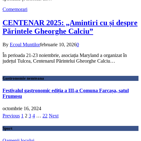
Comemorari
CENTENAR 2025: „Amintiri cu și despre
Părintele Gheorghe Calciu”
By
Ecoul Muntilor
februarie 10, 2026
0
În perioada 21-23 noiembrie, asociația Maryland a organizat în
județul Tulcea, Centenarul Părintelui Gheorghe Calciu…
Gastronomie nemteana
Festivalul gastronomic ediția a III-a Comuna Farcașa, satul
Frumosu
octombrie 16, 2024
Previous
1
2
3
4
…
22
Next
Sport
Oamenii locului