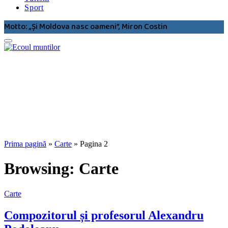
Sport
Motto: „Şi Moldova nasc oameni”, Miron Costin
Prima pagină
»
Carte
»
Pagina 2
Browsing:
Carte
Carte
Compozitorul și profesorul Alexandru