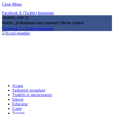
Close Menu
Facebook
X (Twitter)
Instagram
sâmbătă, iulie 25
Motto: „Şi Moldova nasc oameni”, Miron Costin
Facebook
X (Twitter)
Instagram
Acasa
Sarbatori populare
Traditii si mestesuguri
Istorie
Educatie
Carte
Turism