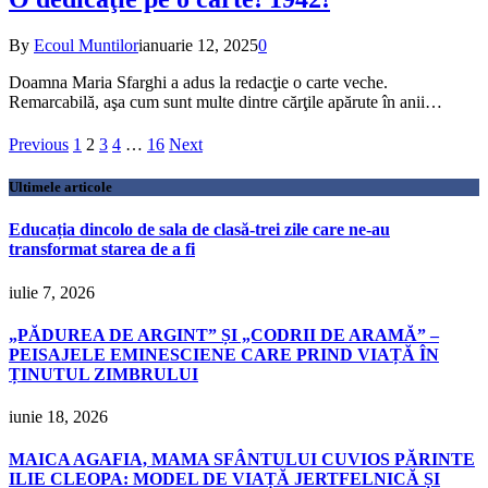
By
Ecoul Muntilor
ianuarie 12, 2025
0
Doamna Maria Sfarghi a adus la redacţie o carte veche.
Remarcabilă, aşa cum sunt multe dintre cărţile apărute în anii…
Previous
1
2
3
4
…
16
Next
Ultimele articole
Educația dincolo de sala de clasă-trei zile care ne-au
transformat starea de a fi
iulie 7, 2026
„PĂDUREA DE ARGINT” ȘI „CODRII DE ARAMĂ” –
PEISAJELE EMINESCIENE CARE PRIND VIAȚĂ ÎN
ȚINUTUL ZIMBRULUI
iunie 18, 2026
MAICA AGAFIA, MAMA SFÂNTULUI CUVIOS PĂRINTE
ILIE CLEOPA: MODEL DE VIAȚĂ JERTFELNICĂ ȘI