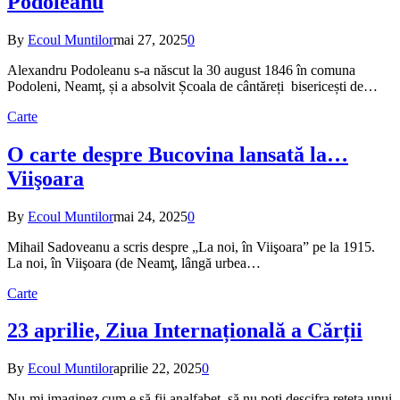
Podoleanu
By
Ecoul Muntilor
mai 27, 2025
0
Alexandru Podoleanu s-a născut la 30 august 1846 în comuna
Podoleni, Neamț, și a absolvit Școala de cântăreți bisericești de…
Carte
O carte despre Bucovina lansată la…
Viişoara
By
Ecoul Muntilor
mai 24, 2025
0
Mihail Sadoveanu a scris despre „La noi, în Viişoara” pe la 1915.
La noi, în Viişoara (de Neamţ, lângă urbea…
Carte
23 aprilie, Ziua Internațională a Cărții
By
Ecoul Muntilor
aprilie 22, 2025
0
Nu-mi imaginez cum e să fii analfabet, să nu poți descifra rețeta unui