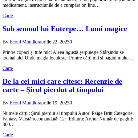
medicament, instrucțiunile de a cumpăra on line…
Carte
Sub semnul lui Euterpe… Lumi magice
By
Ecoul Muntilor
aprilie 22, 2025
0
Printre copaci și tufe mici Aleea-ngustă șerpuiește Sfârșindu-se
tocmai aici Unde magia locuiește. Printre cărți mii și pagini multe…
Carte
De la cei mici care citesc: Recenzie de
carte – Șirul pierdut al timpului
By
Ecoul Muntilor
aprilie 19, 2025
0
Numele cărții: Șirul pierdut al timpului Autor: Paige Britt Categorie:
Fantasy Vârstă recomandată: 12+ Editura: Arthur Număr de pagini:
360…
Carte