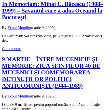
In Memoriam: Mihai C. Băcescu (1908–
1999) – Savantul care a adus Oceanul la
București
By
Ecoul Muntilor
martie 9, 2026
0
La București: S-a stins din viață, pe 6 august 1999, la vârsta de 91
de…
Comemorari
9 MARTIE – ÎNTRE MUCENICIE ȘI
MEMORIE: ZIUA SFINȚILOR 40 DE
MUCENICI ȘI COMEMORAREA
DEȚINUȚILOR POLITICI
ANTICOMUNIȘTI (1944–1989)
By
Ecoul Muntilor
martie 9, 2026
0
Data de 9 martie are pentru poporul român o dublă semnificație
spirituală și istorică. În…