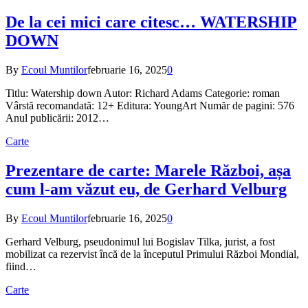
De la cei mici care citesc… WATERSHIP
DOWN
By
Ecoul Muntilor
februarie 16, 2025
0
Titlu: Watership down Autor: Richard Adams Categorie: roman
Vârstă recomandată: 12+ Editura: YoungArt Număr de pagini: 576
Anul publicării: 2012…
Carte
Prezentare de carte: Marele Război, așa
cum l-am văzut eu, de Gerhard Velburg
By
Ecoul Muntilor
februarie 16, 2025
0
Gerhard Velburg, pseudonimul lui Bogislav Tilka, jurist, a fost
mobilizat ca rezervist încă de la începutul Primului Război Mondial,
fiind…
Carte