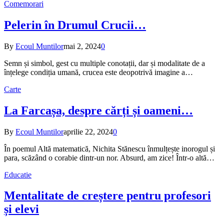
Comemorari
Pelerin în Drumul Crucii…
By
Ecoul Muntilor
mai 2, 2024
0
Semn și simbol, gest cu multiple conotații, dar și modalitate de a
înțelege condiția umană, crucea este deopotrivă imagine a…
Carte
La Farcașa, despre cărți și oameni…
By
Ecoul Muntilor
aprilie 22, 2024
0
În poemul Altă matematică, Nichita Stănescu înmulțește inorogul și
para, scăzând o corabie dintr-un nor. Absurd, am zice! Într-o altă…
Educatie
Mentalitate de creștere pentru profesori
și elevi