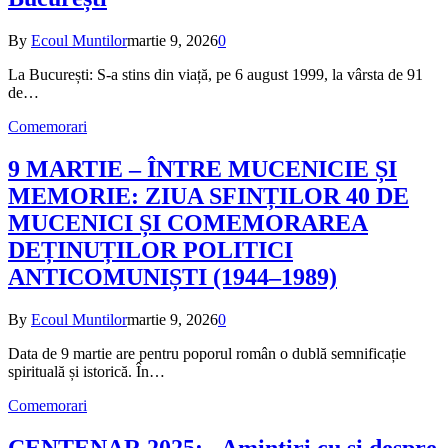
By
Ecoul Muntilor
martie 9, 2026
0
La București: S-a stins din viață, pe 6 august 1999, la vârsta de 91
de…
Comemorari
9 MARTIE – ÎNTRE MUCENICIE ȘI
MEMORIE: ZIUA SFINȚILOR 40 DE
MUCENICI ȘI COMEMORAREA
DEȚINUȚILOR POLITICI
ANTICOMUNIȘTI (1944–1989)
By
Ecoul Muntilor
martie 9, 2026
0
Data de 9 martie are pentru poporul român o dublă semnificație
spirituală și istorică. În…
Comemorari
CENTENAR 2025: „Amintiri cu și despre