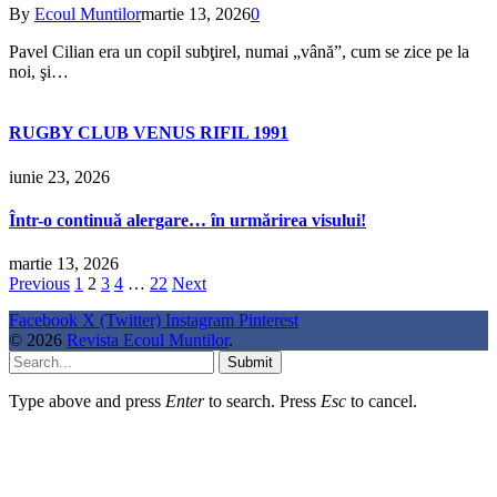
By
Ecoul Muntilor
martie 13, 2026
0
Pavel Cilian era un copil subţirel, numai „vână”, cum se zice pe la
noi, şi…
RUGBY CLUB VENUS RIFIL 1991
iunie 23, 2026
Într-o continuă alergare… în urmărirea visului!
martie 13, 2026
Previous
1
2
3
4
…
22
Next
Facebook
X (Twitter)
Instagram
Pinterest
© 2026
Revista Ecoul Muntilor
.
Submit
Type above and press
Enter
to search. Press
Esc
to cancel.