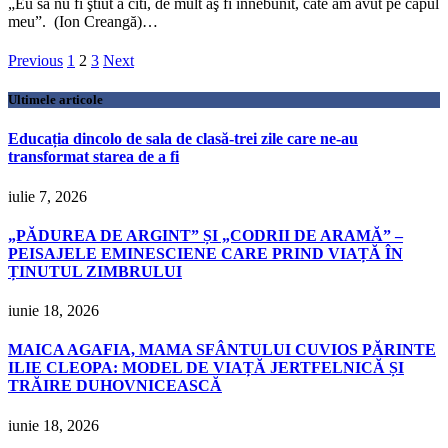
„Eu să nu fi ştiut a citi, de mult aş fi înnebunit, câte am avut pe capul
meu”. (Ion Creangă)…
Previous
1
2
3
Next
Ultimele articole
Educația dincolo de sala de clasă-trei zile care ne-au
transformat starea de a fi
iulie 7, 2026
„PĂDUREA DE ARGINT” ȘI „CODRII DE ARAMĂ” –
PEISAJELE EMINESCIENE CARE PRIND VIAȚĂ ÎN
ȚINUTUL ZIMBRULUI
iunie 18, 2026
MAICA AGAFIA, MAMA SFÂNTULUI CUVIOS PĂRINTE
ILIE CLEOPA: MODEL DE VIAȚĂ JERTFELNICĂ ȘI
TRĂIRE DUHOVNICEASCĂ
iunie 18, 2026