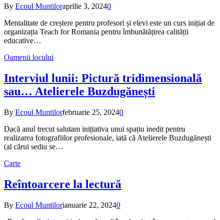
By
Ecoul Muntilor
aprilie 3, 2024
0
Mentalitate de creștere pentru profesori și elevi este un curs inițiat de
organizația Teach for Romania pentru îmbunătățirea calității
educative…
Oamenii locului
Interviul lunii: Pictură tridimensională
sau… Atelierele Buzdugănești
By
Ecoul Muntilor
februarie 25, 2024
0
Dacă anul trecut salutam inițiativa unui spațiu inedit pentru
realizarea fotografiilor profesionale, iată că Atelierele Buzdugănești
(al cărui sediu se…
Carte
Reîntoarcere la lectură
By
Ecoul Muntilor
ianuarie 22, 2024
0