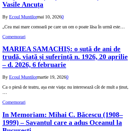
Vasile Ancuța
By
Ecoul Muntilor
mai 10, 2026
0
„Cea mai mare comoară pe care un om o poate lăsa în urmă este…
Comemorari
MARIEA SAMACHIȘ: o sută de ani de
trudă, viață și suferință n. 1926, 20 aprilie
– d. 2026, 6 februarie
By
Ecoul Muntilor
martie 19, 2026
0
Ca o piesă de teatru, așa este viața: nu interesează cât de mult a ținut,
…
Comemorari
In Memoriam: Mihai C. Băcescu (1908–
1999) – Savantul care a adus Oceanul la
București