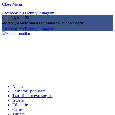
Close Menu
Facebook
X (Twitter)
Instagram
sâmbătă, iulie 25
Motto: „Şi Moldova nasc oameni”, Miron Costin
Facebook
X (Twitter)
Instagram
Acasa
Sarbatori populare
Traditii si mestesuguri
Istorie
Educatie
Carte
Turism