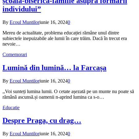
școală-biserică-familie asupra formării
individuluiˮ
By
Ecoul Muntilor
iunie 16, 2024
0
Mereu de actualitate, problema educației rămâne unul dintre
subiectele inepuizabile ale lumii în care trăim. Dacă în trecut era
nevoie…
Comemorari
Lumină din lumină… la Farcașa
By
Ecoul Muntilor
iunie 16, 2024
0
,,Voi sunteți lumina lumii. O cetate așezată pe un munte nu poate să
rămână ascunsă.și oamenii n-aprind lumina ca s-o…
Educatie
Despre Praga, cu drag…
By
Ecoul Muntilor
iunie 16, 2024
0