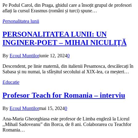
Pe Podul Carol, din Praga, ghidul care a însoțit grupul de profesori
aflați la cursul Erasmus (români și turci) spune…
Personalitatea lunii
PERSONALITATEA LUNII: UN
INGINER-POET – MIHAI NICULIŢĂ
By
Ecoul Muntilor
iunie 12, 2024
0
Descendent, pe linie maternă, din italienii Pesamosca, descălecați în
Sabasa și nu numai, la sfârșitul secolului al XIX-lea, ca meșteri…
Educatie
Profesor Teach for Romania – interviu
By
Ecoul Muntilor
mai 15, 2024
0
Ana-Maria Gheorghiasa este profesor de Limba engleză la Liceul
,,Mihail Sadoveanuˮ din Borca, de 8 ani. Colaborarea cu Teachfor
Romania…