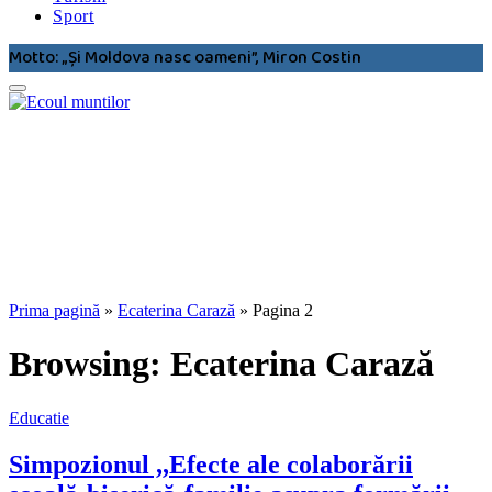
Sport
Motto: „Şi Moldova nasc oameni”, Miron Costin
Prima pagină
»
Ecaterina Carază
»
Pagina 2
Browsing:
Ecaterina Carază
Educatie
Simpozionul ,,Efecte ale colaborării