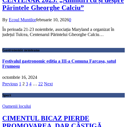
Părintele Gheorghe Calciu”
By
Ecoul Muntilor
februarie 10, 2026
0
În perioada 21-23 noiembrie, asociația Maryland a organizat în
județul Tulcea, Centenarul Părintelui Gheorghe Calciu…
Gastronomie nemteana
Festivalul gastronomic ediția a III-a Comuna Farcașa, satul
Frumosu
octombrie 16, 2024
Previous
1
2
3
4
…
22
Next
Sport
Oamenii locului
CIMENTUL BICAZ PIERDE
PROMOVAREA, DAR CÂȘTIGĂ