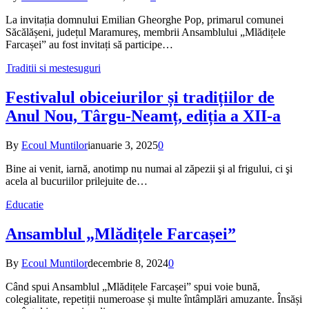
La invitația domnului Emilian Gheorghe Pop, primarul comunei
Săcălășeni, județul Maramureș, membrii Ansamblului „Mlădițele
Farcașei” au fost invitați să participe…
Traditii si mestesuguri
Festivalul obiceiurilor și tradițiilor de
Anul Nou, Târgu-Neamț, ediția a XII-a
By
Ecoul Muntilor
ianuarie 3, 2025
0
Bine ai venit, iarnă, anotimp nu numai al zăpezii şi al frigului, ci şi
acela al bucuriilor prilejuite de…
Educatie
Ansamblul „Mlădițele Farcașei”
By
Ecoul Muntilor
decembrie 8, 2024
0
Când spui Ansamblul „Mlădițele Farcașei” spui voie bună,
colegialitate, repetiții numeroase și multe întâmplări amuzante. Însăși