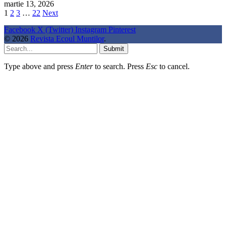
martie 13, 2026
1
2
3
…
22
Next
Facebook
X (Twitter)
Instagram
Pinterest
© 2026
Revista Ecoul Muntilor
.
Submit
Type above and press
Enter
to search. Press
Esc
to cancel.