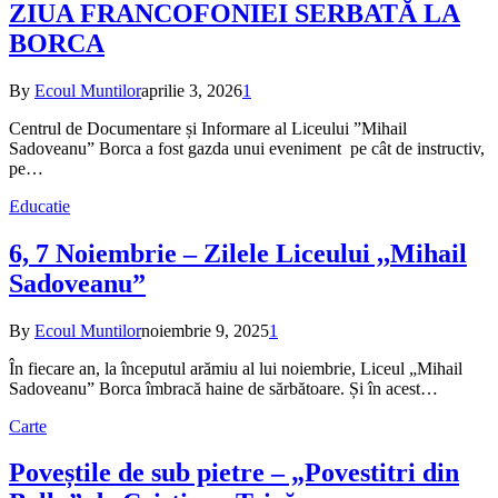
ZIUA FRANCOFONIEI SERBATĂ LA
BORCA
By
Ecoul Muntilor
aprilie 3, 2026
1
Centrul de Documentare și Informare al Liceului ”Mihail
Sadoveanu” Borca a fost gazda unui eveniment pe cât de instructiv,
pe…
Educatie
6, 7 Noiembrie – Zilele Liceului ,,Mihail
Sadoveanu”
By
Ecoul Muntilor
noiembrie 9, 2025
1
În fiecare an, la începutul arămiu al lui noiembrie, Liceul „Mihail
Sadoveanu” Borca îmbracă haine de sărbătoare. Și în acest…
Carte
Poveștile de sub pietre – „Povestitri din