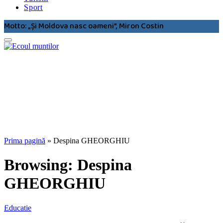
Sport
Motto: „Şi Moldova nasc oameni”, Miron Costin
Prima pagină
»
Despina GHEORGHIU
Browsing:
Despina
GHEORGHIU
Educatie