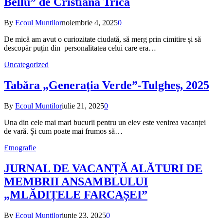
Bellu” de Cristiana Trică
By
Ecoul Muntilor
noiembrie 4, 2025
0
De mică am avut o curiozitate ciudată, să merg prin cimitire și să
descopăr puțin din personalitatea celui care era…
Uncategorized
Tabăra „Generația Verde”-Tulgheș, 2025
By
Ecoul Muntilor
iulie 21, 2025
0
Una din cele mai mari bucurii pentru un elev este venirea vacanței
de vară. Și cum poate mai frumos să…
Etnografie
JURNAL DE VACANȚĂ ALĂTURI DE
MEMBRII ANSAMBLULUI
„MLĂDIȚELE FARCAȘEI”
By
Ecoul Muntilor
iunie 23, 2025
0