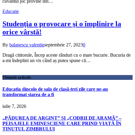
cuvântul joc provine din…
Educatie
Studenţia o provocare şi o împlinire la
orice vârstă!
By
balanescu valentin
septembrie 27, 2023
0
Dragă cititorule, Încep aceste rânduri cu o mare bucurie. Bucuria de
a-mi îndeplini un vis când aș putea spune că…
Ultimele articole
Educația dincolo de sala de clasă-trei zile care ne-au
transformat starea de a fi
iulie 7, 2026
„PĂDUREA DE ARGINT” ȘI „CODRII DE ARAMĂ” –
PEISAJELE EMINESCIENE CARE PRIND VIAȚĂ ÎN
ȚINUTUL ZIMBRULUI