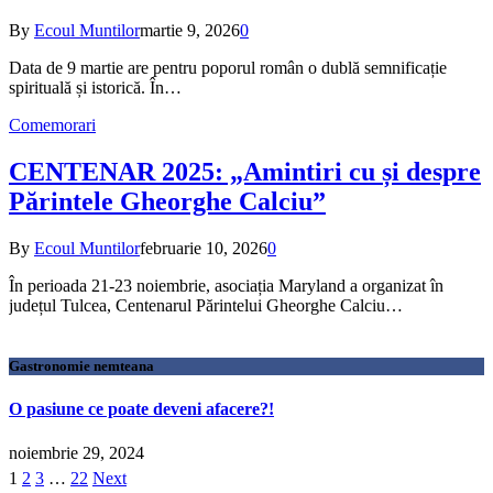
By
Ecoul Muntilor
martie 9, 2026
0
Data de 9 martie are pentru poporul român o dublă semnificație
spirituală și istorică. În…
Comemorari
CENTENAR 2025: „Amintiri cu și despre
Părintele Gheorghe Calciu”
By
Ecoul Muntilor
februarie 10, 2026
0
În perioada 21-23 noiembrie, asociația Maryland a organizat în
județul Tulcea, Centenarul Părintelui Gheorghe Calciu…
Gastronomie nemteana
O pasiune ce poate deveni afacere?!
noiembrie 29, 2024
1
2
3
…
22
Next