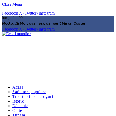
Close Menu
Facebook
X (Twitter)
Instagram
luni, iulie 20
Motto: „Şi Moldova nasc oameni”, Miron Costin
Facebook
X (Twitter)
Instagram
Acasa
Sarbatori populare
Traditii si mestesuguri
Istorie
Educatie
Carte
Turism