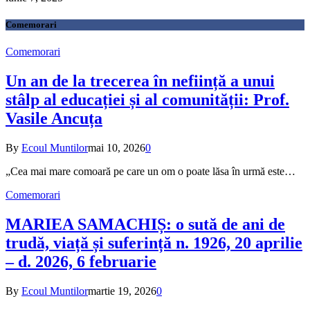
Comemorari
Comemorari
Un an de la trecerea în neființă a unui
stâlp al educației și al comunității: Prof.
Vasile Ancuța
By
Ecoul Muntilor
mai 10, 2026
0
„Cea mai mare comoară pe care un om o poate lăsa în urmă este…
Comemorari
MARIEA SAMACHIȘ: o sută de ani de
trudă, viață și suferință n. 1926, 20 aprilie
– d. 2026, 6 februarie
By
Ecoul Muntilor
martie 19, 2026
0