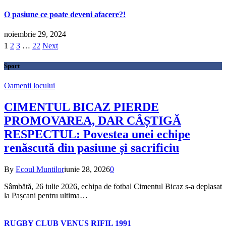
O pasiune ce poate deveni afacere?!
noiembrie 29, 2024
1
2
3
…
22
Next
Sport
Oamenii locului
CIMENTUL BICAZ PIERDE
PROMOVAREA, DAR CÂȘTIGĂ
RESPECTUL: Povestea unei echipe
renăscută din pasiune și sacrificiu
By
Ecoul Muntilor
iunie 28, 2026
0
Sâmbătă, 26 iulie 2026, echipa de fotbal Cimentul Bicaz s-a deplasat
la Pașcani pentru ultima…
RUGBY CLUB VENUS RIFIL 1991