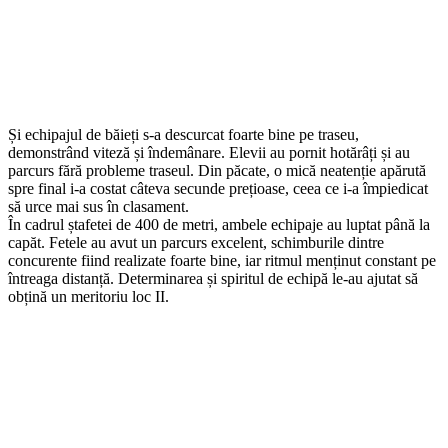
Și echipajul de băieți s-a descurcat foarte bine pe traseu,
demonstrând viteză și îndemânare. Elevii au pornit hotărâți și au
parcurs fără probleme traseul. Din păcate, o mică neatenție apărută
spre final i-a costat câteva secunde prețioase, ceea ce i-a împiedicat
să urce mai sus în clasament.
În cadrul ștafetei de 400 de metri, ambele echipaje au luptat până la
capăt. Fetele au avut un parcurs excelent, schimburile dintre
concurente fiind realizate foarte bine, iar ritmul menținut constant pe
întreaga distanță. Determinarea și spiritul de echipă le-au ajutat să
obțină un meritoriu loc II.