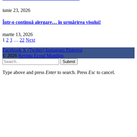
iunie 23, 2026
Într-o continuă alergare… în urmărirea visului!
martie 13, 2026
1
2
3
…
22
Next
Facebook
X (Twitter)
Instagram
Pinterest
© 2026
Revista Ecoul Muntilor
.
Submit
Type above and press
Enter
to search. Press
Esc
to cancel.