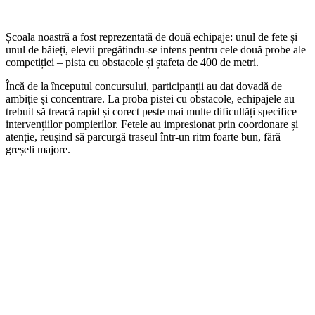
Școala noastră a fost reprezentată de două echipaje: unul de fete și
unul de băieți, elevii pregătindu-se intens pentru cele două probe ale
competiției – pista cu obstacole și ștafeta de 400 de metri.
Încă de la începutul concursului, participanții au dat dovadă de
ambiție și concentrare. La proba pistei cu obstacole, echipajele au
trebuit să treacă rapid și corect peste mai multe dificultăți specifice
intervențiilor pompierilor. Fetele au impresionat prin coordonare și
atenție, reușind să parcurgă traseul într-un ritm foarte bun, fără
greșeli majore.