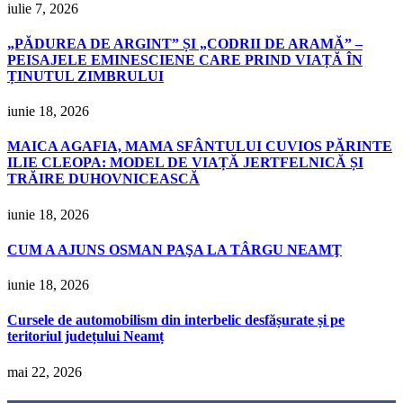
iulie 7, 2026
„PĂDUREA DE ARGINT” ȘI „CODRII DE ARAMĂ” –
PEISAJELE EMINESCIENE CARE PRIND VIAȚĂ ÎN
ȚINUTUL ZIMBRULUI
iunie 18, 2026
MAICA AGAFIA, MAMA SFÂNTULUI CUVIOS PĂRINTE
ILIE CLEOPA: MODEL DE VIAȚĂ JERTFELNICĂ ȘI
TRĂIRE DUHOVNICEASCĂ
iunie 18, 2026
CUM A AJUNS OSMAN PAŞA LA TÂRGU NEAMŢ
iunie 18, 2026
Cursele de automobilism din interbelic desfășurate și pe
teritoriul județului Neamț
mai 22, 2026