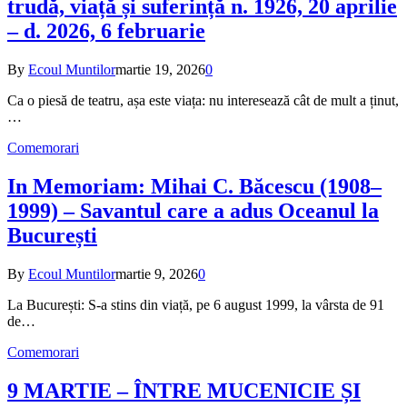
trudă, viață și suferință n. 1926, 20 aprilie
– d. 2026, 6 februarie
By
Ecoul Muntilor
martie 19, 2026
0
Ca o piesă de teatru, așa este viața: nu interesează cât de mult a ținut,
…
Comemorari
In Memoriam: Mihai C. Băcescu (1908–
1999) – Savantul care a adus Oceanul la
București
By
Ecoul Muntilor
martie 9, 2026
0
La București: S-a stins din viață, pe 6 august 1999, la vârsta de 91
de…
Comemorari
9 MARTIE – ÎNTRE MUCENICIE ȘI