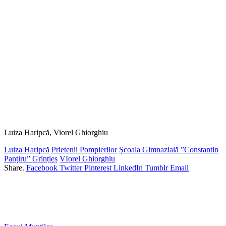
Luiza Haripcă, Viorel Ghiorghiu
Luiza Haripcă
Prietenii Pompierilor
Școala Gimnazială ”Constantin
Panțiru” Grințieș
VIorel Ghiorghiu
Share.
Facebook
Twitter
Pinterest
LinkedIn
Tumblr
Email