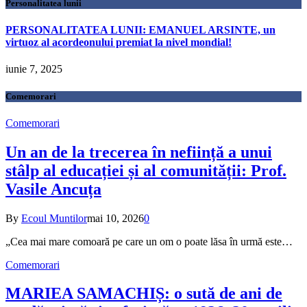
Personalitatea lunii
PERSONALITATEA LUNII: EMANUEL ARSINTE, un
virtuoz al acordeonului premiat la nivel mondial!
iunie 7, 2025
Comemorari
Comemorari
Un an de la trecerea în neființă a unui
stâlp al educației și al comunității: Prof.
Vasile Ancuța
By
Ecoul Muntilor
mai 10, 2026
0
„Cea mai mare comoară pe care un om o poate lăsa în urmă este…
Comemorari
MARIEA SAMACHIȘ: o sută de ani de