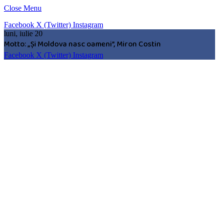
Close Menu
Facebook
X (Twitter)
Instagram
luni, iulie 20
Motto: „Şi Moldova nasc oameni”, Miron Costin
Facebook
X (Twitter)
Instagram