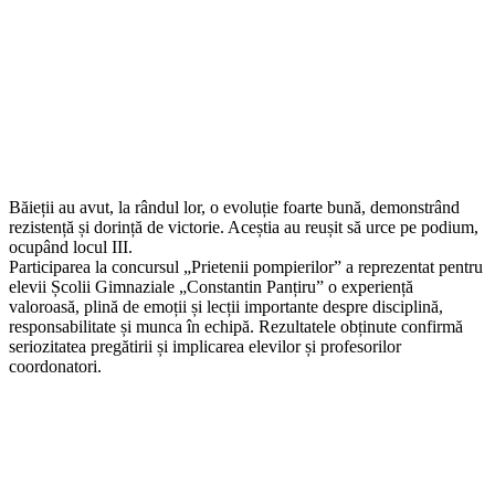
Băieții au avut, la rândul lor, o evoluție foarte bună, demonstrând
rezistență și dorință de victorie. Aceștia au reușit să urce pe podium,
ocupând locul III.
Participarea la concursul „Prietenii pompierilor” a reprezentat pentru
elevii Școlii Gimnaziale „Constantin Panțiru” o experiență
valoroasă, plină de emoții și lecții importante despre disciplină,
responsabilitate și munca în echipă. Rezultatele obținute confirmă
seriozitatea pregătirii și implicarea elevilor și profesorilor
coordonatori.