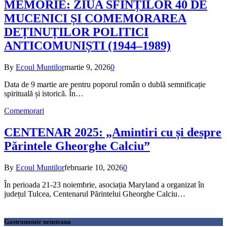
MEMORIE: ZIUA SFINȚILOR 40 DE
MUCENICI ȘI COMEMORAREA
DEȚINUȚILOR POLITICI
ANTICOMUNIȘTI (1944–1989)
By
Ecoul Muntilor
martie 9, 2026
0
Data de 9 martie are pentru poporul român o dublă semnificație
spirituală și istorică. În…
Comemorari
CENTENAR 2025: „Amintiri cu și despre
Părintele Gheorghe Calciu”
By
Ecoul Muntilor
februarie 10, 2026
0
În perioada 21-23 noiembrie, asociația Maryland a organizat în
județul Tulcea, Centenarul Părintelui Gheorghe Calciu…
Gastronomie nemteana