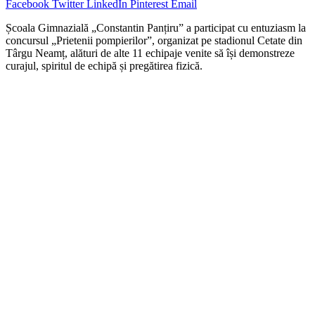
Facebook
Twitter
LinkedIn
Pinterest
Email
Școala Gimnazială „Constantin Panțiru” a participat cu entuziasm la
concursul „Prietenii pompierilor”, organizat pe stadionul Cetate din
Târgu Neamț, alături de alte 11 echipaje venite să își demonstreze
curajul, spiritul de echipă și pregătirea fizică.