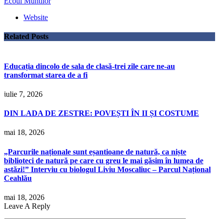
Ecoul Muntilor
Website
Related
Posts
Educația dincolo de sala de clasă-trei zile care ne-au
transformat starea de a fi
iulie 7, 2026
DIN LADA DE ZESTRE: POVEȘTI ÎN II ȘI COSTUME
mai 18, 2026
„Parcurile naționale sunt eșantioane de natură, ca niște
biblioteci de natură pe care cu greu le mai găsim în lumea de
astăzi!” Interviu cu biologul Liviu Moscaliuc – Parcul Național
Ceahlău
mai 18, 2026
Leave A Reply