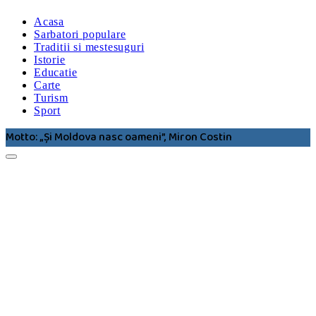
Acasa
Sarbatori populare
Traditii si mestesuguri
Istorie
Educatie
Carte
Turism
Sport
Motto: „Şi Moldova nasc oameni”, Miron Costin