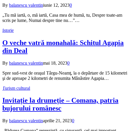
By
balanescu valentin
iunie 12, 2023
0
„Tu mă iartă, o, mă iartă, Casa mea de humă, tu, Despre toate-am
scris pe lume, Numai despre tine nu…”…
Istorie
O veche vatră monahală: Schitul Agapia
din Deal
By
balanescu valentin
mai 18, 2023
0
Spre sud-vest de oraşul Târgu-Neamţ, la o depǎrtare de 15 kilometri
şi de aproape 2 kilometri de renumita Mǎnǎstire Agapia…
Turism cultural
Invitație la drumeție – Comana, patria
bujorului românesc
By
balanescu valentin
aprilie 21, 2023
0
„Pădurea Comana” reprezintă, cu siguranță, cel mai important