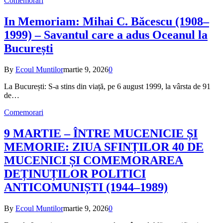
Comemorari
In Memoriam: Mihai C. Băcescu (1908–
1999) – Savantul care a adus Oceanul la
București
By
Ecoul Muntilor
martie 9, 2026
0
La București: S-a stins din viață, pe 6 august 1999, la vârsta de 91
de…
Comemorari
9 MARTIE – ÎNTRE MUCENICIE ȘI
MEMORIE: ZIUA SFINȚILOR 40 DE
MUCENICI ȘI COMEMORAREA
DEȚINUȚILOR POLITICI
ANTICOMUNIȘTI (1944–1989)
By
Ecoul Muntilor
martie 9, 2026
0