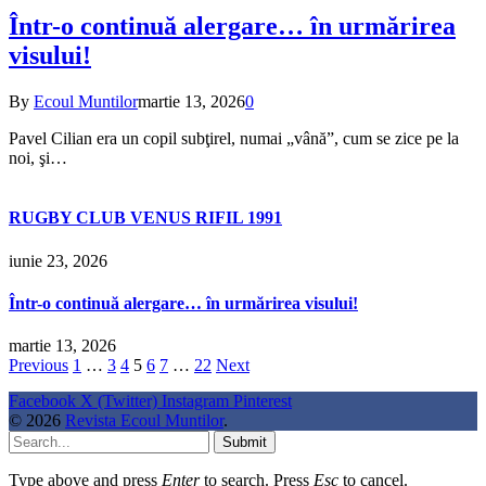
Într-o continuă alergare… în urmărirea
visului!
By
Ecoul Muntilor
martie 13, 2026
0
Pavel Cilian era un copil subţirel, numai „vână”, cum se zice pe la
noi, şi…
RUGBY CLUB VENUS RIFIL 1991
iunie 23, 2026
Într-o continuă alergare… în urmărirea visului!
martie 13, 2026
Previous
1
…
3
4
5
6
7
…
22
Next
Facebook
X (Twitter)
Instagram
Pinterest
© 2026
Revista Ecoul Muntilor
.
Submit
Type above and press
Enter
to search. Press
Esc
to cancel.