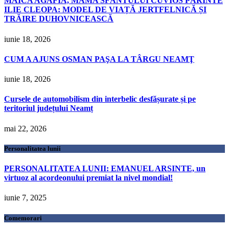
MAICA AGAFIA, MAMA SFÂNTULUI CUVIOS PĂRINTE
ILIE CLEOPA: MODEL DE VIAȚĂ JERTFELNICĂ ȘI
TRĂIRE DUHOVNICEASCĂ
iunie 18, 2026
CUM A AJUNS OSMAN PAŞA LA TÂRGU NEAMŢ
iunie 18, 2026
Cursele de automobilism din interbelic desfășurate și pe
teritoriul județului Neamț
mai 22, 2026
Personalitatea lunii
PERSONALITATEA LUNII: EMANUEL ARSINTE, un
virtuoz al acordeonului premiat la nivel mondial!
iunie 7, 2025
Comemorari