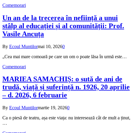
Comemorari
Un an de la trecerea în neființă a unui
stâlp al educației și al comunității: Prof.
Vasile Ancuța
By
Ecoul Muntilor
mai 10, 2026
0
„Cea mai mare comoară pe care un om o poate lăsa în urmă este…
Comemorari
MARIEA SAMACHIȘ: o sută de ani de
trudă, viață și suferință n. 1926, 20 aprilie
– d. 2026, 6 februarie
By
Ecoul Muntilor
martie 19, 2026
0
Ca o piesă de teatru, așa este viața: nu interesează cât de mult a ținut,
…