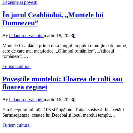
Legende si povesti
În jurul Ceahlăului, „Muntele lui
Dumnezeu”
By
balanescu valentin
martie 18, 2023
0
Muntele Ceahlău a primit de-a lungul timpului o mulţime de nume,
care de care mai metaforice: „Olimpul românilor”, „Athosul
românesc”,…
Turism cultural
Poveştile muntelui: Floarea de colți sau
floarea reginei
By
balanescu valentin
martie 16, 2023
0
Era începutul lui iulie 106 și împăratul Traian sosise în fața cetății
Sarmisegetuza, cetatea lui Decebal şi locul marelui templu…
Turism cultural