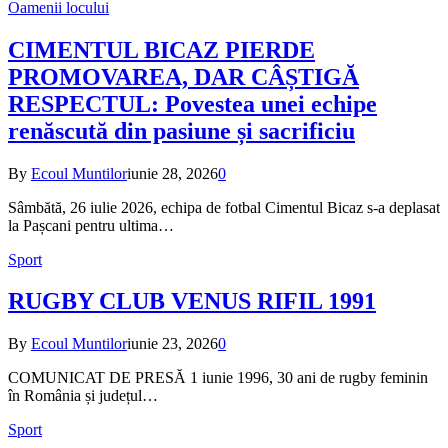
Oamenii locului
CIMENTUL BICAZ PIERDE
PROMOVAREA, DAR CÂȘTIGĂ
RESPECTUL: Povestea unei echipe
renăscută din pasiune și sacrificiu
By
Ecoul Muntilor
iunie 28, 2026
0
Sâmbătă, 26 iulie 2026, echipa de fotbal Cimentul Bicaz s-a deplasat
la Pașcani pentru ultima…
Sport
RUGBY CLUB VENUS RIFIL 1991
By
Ecoul Muntilor
iunie 23, 2026
0
COMUNICAT DE PRESĂ 1 iunie 1996, 30 ani de rugby feminin
în România și județul…
Sport