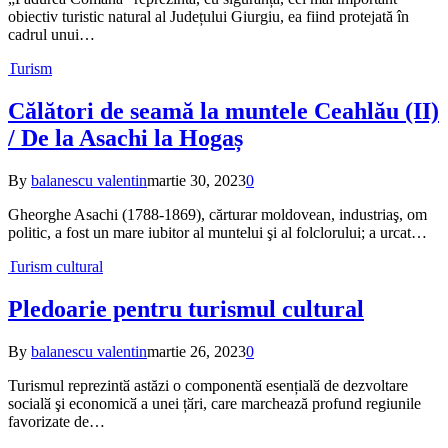
obiectiv turistic natural al Județului Giurgiu, ea fiind protejată în
cadrul unui…
Turism
Călători de seamă la muntele Ceahlău (II)
/ De la Asachi la Hogaș
By
balanescu valentin
martie 30, 2023
0
Gheorghe Asachi (1788-1869), cărturar moldovean, industriaş, om
politic, a fost un mare iubitor al muntelui şi al folclorului; a urcat…
Turism cultural
Pledoarie pentru turismul cultural
By
balanescu valentin
martie 26, 2023
0
Turismul reprezintӑ astăzi o componentӑ esențialӑ de dezvoltare
socialӑ şi economicӑ a unei țӑri, care marchează profund regiunile
favorizate de…