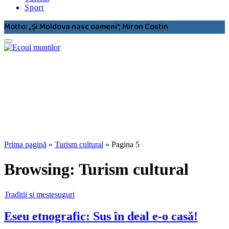
Sport
Motto: „Şi Moldova nasc oameni”, Miron Costin
Prima pagină
»
Turism cultural
»
Pagina 5
Browsing:
Turism cultural
Traditii si mestesuguri
Eseu etnografic: Sus în deal e-o casă!