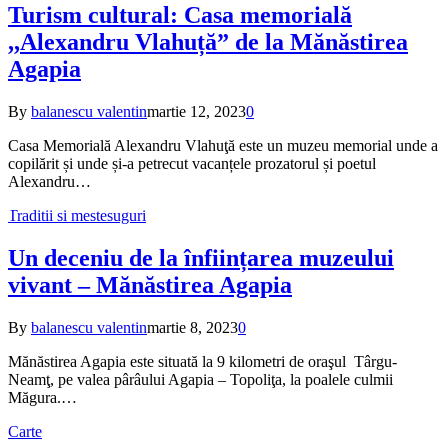
Turism cultural: Casa memorială
,,Alexandru Vlahuță” de la Mănăstirea
Agapia
By
balanescu valentin
martie 12, 2023
0
Casa Memorială Alexandru Vlahuţă este un muzeu memorial unde a
copilărit și unde și-a petrecut vacanțele prozatorul și poetul
Alexandru…
Traditii si mestesuguri
Un deceniu de la înființarea muzeului
vivant – Mănăstirea Agapia
By
balanescu valentin
martie 8, 2023
0
Mănăstirea Agapia este situată la 9 kilometri de oraşul Târgu-
Neamţ, pe valea pârâului Agapia – Topoliţa, la poalele culmii
Măgura.…
Carte