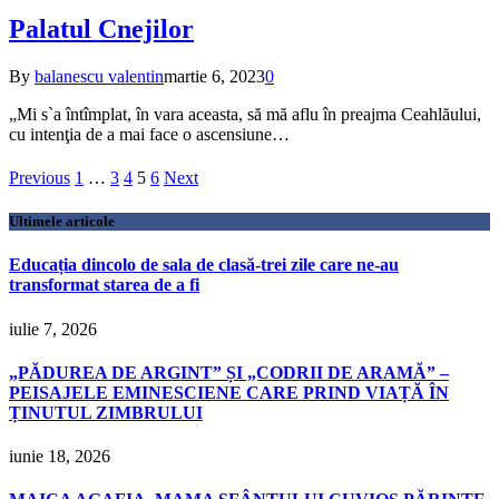
Palatul Cnejilor
By
balanescu valentin
martie 6, 2023
0
„Mi s`a întîmplat, în vara aceasta, să mă aflu în preajma Ceahlăului,
cu intenţia de a mai face o ascensiune…
Previous
1
…
3
4
5
6
Next
Ultimele articole
Educația dincolo de sala de clasă-trei zile care ne-au
transformat starea de a fi
iulie 7, 2026
„PĂDUREA DE ARGINT” ȘI „CODRII DE ARAMĂ” –
PEISAJELE EMINESCIENE CARE PRIND VIAȚĂ ÎN
ȚINUTUL ZIMBRULUI
iunie 18, 2026