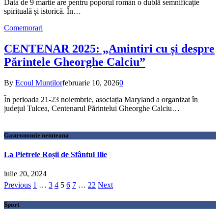
Data de 9 martie are pentru poporul român o dublă semnificație
spirituală și istorică. În…
Comemorari
CENTENAR 2025: „Amintiri cu și despre
Părintele Gheorghe Calciu”
By
Ecoul Muntilor
februarie 10, 2026
0
În perioada 21-23 noiembrie, asociația Maryland a organizat în
județul Tulcea, Centenarul Părintelui Gheorghe Calciu…
Gastronomie nemteana
La Pietrele Roșii de Sfântul Ilie
iulie 20, 2024
Previous
1
…
3
4
5
6
7
…
22
Next
Sport