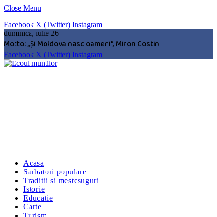
Close Menu
Facebook
X (Twitter)
Instagram
duminică, iulie 26
Motto: „Şi Moldova nasc oameni”, Miron Costin
Facebook
X (Twitter)
Instagram
Acasa
Sarbatori populare
Traditii si mestesuguri
Istorie
Educatie
Carte
Turism