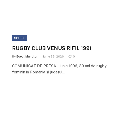
BICAZ
PIERDE
PROMOVAREA,
DAR
CÂȘTIGĂ
RESPECTUL:
SPORT
Povestea
RUGBY CLUB VENUS RIFIL 1991
unei
echipe
By
Ecoul Muntilor
iunie 23, 2026
0
renăscută
COMUNICAT DE PRESĂ 1 iunie 1996, 30 ani de rugby
din
feminin în România și județul…
pasiune
și
sacrificiu
By
Ecoul
Muntilor