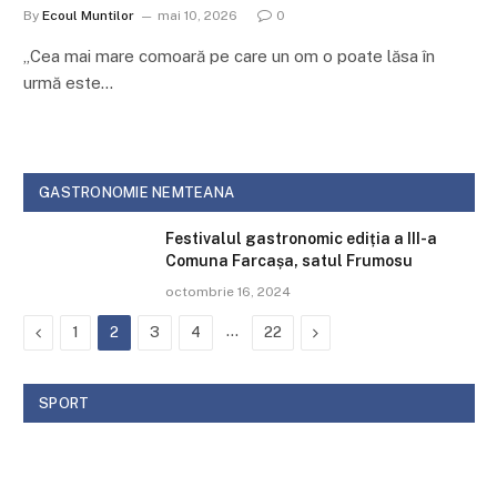
By
Ecoul Muntilor
mai 10, 2026
0
„Cea mai mare comoară pe care un om o poate lăsa în
urmă este…
GASTRONOMIE NEMTEANA
Festivalul gastronomic ediția a III-a
Comuna Farcașa, satul Frumosu
octombrie 16, 2024
Previous
…
Next
1
2
3
4
22
SPORT
OAMENII LOCULUI
CIMENTUL