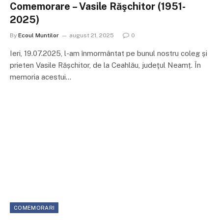
Comemorare – Vasile Răşchitor (1951-
2025)
By
Ecoul Muntilor
august 21, 2025
0
Ieri, 19.07.2025, l-am înmormântat pe bunul nostru coleg și
prieten Vasile Rășchitor, de la Ceahlău, judeţul Neamț. În
memoria acestui…
COMEMORARI