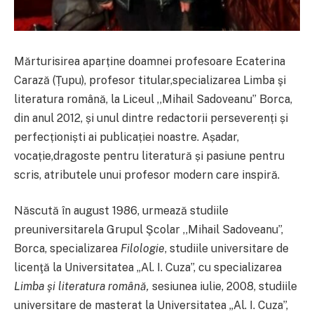
Mărturisirea aparține doamnei profesoare Ecaterina
Carază (Țupu), profesor titular,specializarea Limba şi
literatura română, la Liceul ,,Mihail Sadoveanu” Borca,
din anul 2012, și unul dintre redactorii perseverenți și
perfecționiști ai publicației noastre. Așadar,
vocație,dragoste pentru literatură și pasiune pentru
scris, atributele unui profesor modern care inspiră.
Născută în august 1986, urmează studiile
preuniversitarela Grupul Şcolar ,,Mihail Sadoveanu”,
Borca, specializarea
Filologie
, studiile universitare de
licenţă la Universitatea „Al. I. Cuza”, cu specializarea
Limba şi literatura română,
sesiunea iulie, 2008, studiile
universitare de masterat la Universitatea „Al. I. Cuza”,