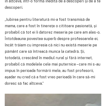
în altceva, într-o formă inedită de a descoperi și de a te
descoperi.
„Iubirea pentru literatură mi-a fost transmisă de
mama, care a fost în tinerețe o cititoare pasionată, și
probabil că tot ei îi datorez meseria pe care am ales-o.
Întotdeauna povestea superb despre profesoarele ei,
încât trăiam cu impresia că nici nu există meserie pe
pământ care să întreacă munca la catedră. Și,
totodată, crescând în mediul rural și fără internet,
probabil că modelele cele mai puternice – care mi s-au
impus în perioada formării mele, au fost profesorii,
așadar nu cred că a fost vreo perioadă în care să-mi
doresc să fac altceva.”