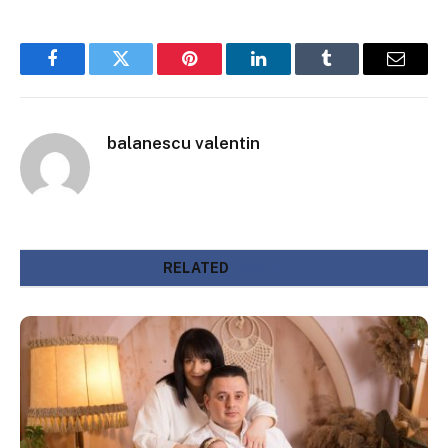
Facebook
Twitter
Pinterest
LinkedIn
Tumblr
Email
balanescu valentin
RELATED
POSTS