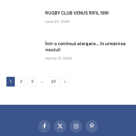
RUGBY CLUB VENUS RIFIL 1991
iunie 23, 2026
Într-o continuă alergare… în urmărirea
visului!
martie 13, 2026
…
Next
1
2
3
22
Facebook
X
Instagram
Pinterest
(Twitter)