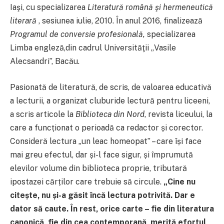
Iaşi, cu specializarea
Literatură română şi hermeneutică
literară
, sesiunea iulie, 2010. În anul 2016, finalizează
Programul de conversie profesională,
specializarea
Limba engleză,din cadrul Universităţii „Vasile
Alecsandri”, Bacău.
Pasionată de literatură, de scris, de valoarea educativă
a lecturii, a organizat cluburide lectură pentru liceeni,
a scris articole la
Biblioteca din Nord
, revista liceului, la
care a funcționat o perioadă ca redactor și corector.
Consideră lectura „un leac homeopat” – care își face
mai greu efectul, dar și-l face sigur, și împrumută
elevilor volume din biblioteca proprie, tributară
ipostazei cărților care trebuie să circule.
„Cine nu
citește, nu și-a găsit încă lectura potrivită. Dar e
dator să caute. În rest, orice carte – fie din literatura
canonică, fie din cea contemporană, merită efortul,