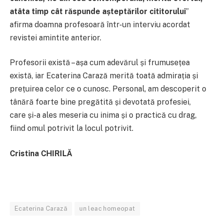
atâta timp cât răspunde așteptărilor cititorului
”
afirma doamna profesoară într-un interviu acordat
revistei amintite anterior.
Profesorii există – așa cum adevărul și frumusețea
există, iar Ecaterina Carază merită toată admirația și
prețuirea celor ce o cunosc. Personal, am descoperit o
tânără foarte bine pregătită și devotată profesiei,
care și-a ales meseria cu inima și o practică cu drag,
fiind omul potrivit la locul potrivit.
Cristina CHIRILĂ
Ecaterina Carază
un leac homeopat