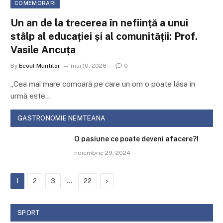
COMEMORARI
MARIEA SAMACHIȘ: o sută de ani de
trudă, viață și suferință n. 1926, 20 aprilie
– d. 2026, 6 februarie
By
Ecoul Muntilor
martie 19, 2026
0
Ca o piesă de teatru, așa este viața: nu interesează cât de
mult a ținut,…
GASTRONOMIE NEMTEANA
O pasiune ce poate deveni afacere?!
noiembrie 29, 2024
…
Next
1
2
3
22
SPORT