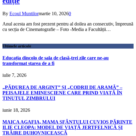
ediție
By
Ecoul Muntilor
martie 10, 2026
0
Anul acesta am fost prezent pentru al doilea an consecu­tiv, împreună
cu secția de Cinematografie – Foto -Media a Facultății…
Ultimele articole
Educația dincolo de sala de clasă-trei zile care ne-au
transformat starea de a fi
iulie 7, 2026
„PĂDUREA DE ARGINT” ȘI „CODRII DE ARAMĂ” –
PEISAJELE EMINESCIENE CARE PRIND VIAȚĂ ÎN
ȚINUTUL ZIMBRULUI
iunie 18, 2026
MAICA AGAFIA, MAMA SFÂNTULUI CUVIOS PĂRINTE
ILIE CLEOPA: MODEL DE VIAȚĂ JERTFELNICĂ ȘI
TRĂIRE DUHOVNICEASCĂ