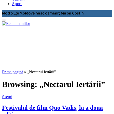
Sport
Motto: „Şi Moldova nasc oameni”, Miron Costin
Prima pagină
»
„Nectarul Iertării"
Browsing:
„Nectarul Iertării”
Eseuri
Festivalul de film Quo Vadis, la a doua