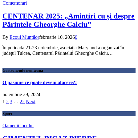
Comemorari
CENTENAR 2025: „Amintiri cu și despre
Părintele Gheorghe Calciu”
By
Ecoul Muntilor
februarie 10, 2026
0
În perioada 21-23 noiembrie, asociația Maryland a organizat în
județul Tulcea, Centenarul Părintelui Gheorghe Calciu…
Gastronomie nemteana
O pasiune ce poate deveni afacere?!
noiembrie 29, 2024
1
2
3
…
22
Next
Sport
Oamenii locului