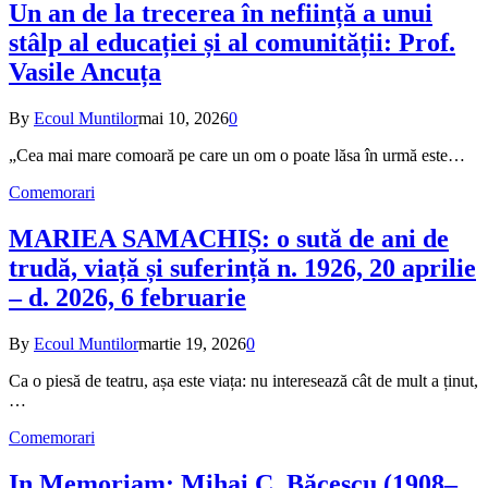
Un an de la trecerea în neființă a unui
stâlp al educației și al comunității: Prof.
Vasile Ancuța
By
Ecoul Muntilor
mai 10, 2026
0
„Cea mai mare comoară pe care un om o poate lăsa în urmă este…
Comemorari
MARIEA SAMACHIȘ: o sută de ani de
trudă, viață și suferință n. 1926, 20 aprilie
– d. 2026, 6 februarie
By
Ecoul Muntilor
martie 19, 2026
0
Ca o piesă de teatru, așa este viața: nu interesează cât de mult a ținut,
…
Comemorari
In Memoriam: Mihai C. Băcescu (1908–