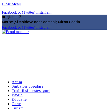
Close Menu
Facebook
X (Twitter)
Instagram
marți, iulie 21
Motto: „Şi Moldova nasc oameni”, Miron Costin
Facebook
X (Twitter)
Instagram
Acasa
Sarbatori populare
Traditii si mestesuguri
Istorie
Educatie
Carte
Turism