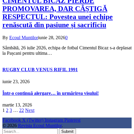
CIMENTUL BICAZ PIERDE
PROMOVAREA, DAR CÂȘTIGĂ
RESPECTUL: Povestea unei echipe
renăscută din pasiune și sacrificiu
By
Ecoul Muntilor
iunie 28, 2026
0
Sâmbătă, 26 iulie 2026, echipa de fotbal Cimentul Bicaz s-a deplasat
la Pașcani pentru ultima…
RUGBY CLUB VENUS RIFIL 1991
iunie 23, 2026
Într-o continuă alergare… în urmărirea visului!
martie 13, 2026
1
2
3
…
22
Next
Facebook
X (Twitter)
Instagram
Pinterest
© 2026
Revista Ecoul Muntilor
.
Submit