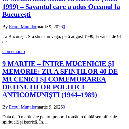
1999) – Savantul care a adus Oceanul la
București
By
Ecoul Muntilor
martie 9, 2026
0
La București: S-a stins din viață, pe 6 august 1999, la vârsta de 91
de…
Comemorari
9 MARTIE – ÎNTRE MUCENICIE ȘI
MEMORIE: ZIUA SFINȚILOR 40 DE
MUCENICI ȘI COMEMORAREA
DEȚINUȚILOR POLITICI
ANTICOMUNIȘTI (1944–1989)
By
Ecoul Muntilor
martie 9, 2026
0
Data de 9 martie are pentru poporul român o dublă semnificație
spirituală și istorică. În…