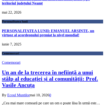
teritoriul județului Neamț
mai 22, 2026
Personalitatea lunii
PERSONALITATEA LUNII: EMANUEL ARSINTE, un
virtuoz al acordeonului premiat la nivel mondial!
iunie 7, 2025
Comemorari
Comemorari
Un an de la trecerea în neființă a unui
stâlp al educației și al comunității: Prof.
Vasile Ancuța
By
Ecoul Muntilor
mai 10, 2026
0
„Cea mai mare comoară pe care un om o poate lăsa în urmă este…