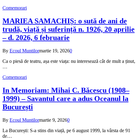
Comemorari
MARIEA SAMACHIȘ: o sută de ani de
trudă, viață și suferință n. 1926, 20 aprilie
– d. 2026, 6 februarie
By
Ecoul Muntilor
martie 19, 2026
0
Ca o piesă de teatru, așa este viața: nu interesează cât de mult a ținut,
…
Comemorari
In Memoriam: Mihai C. Băcescu (1908–
1999) – Savantul care a adus Oceanul la
București
By
Ecoul Muntilor
martie 9, 2026
0
La București: S-a stins din viață, pe 6 august 1999, la vârsta de 91
de…