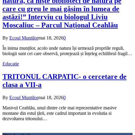
natură, ca niște biblioteci de natură pe
care cu greu le mai găsim în lumea de
astăzi!” Interviu cu biologul Liviu
Moscaliuc – Parcul Național Ceahlău
By
Ecoul Muntilor
mai 18, 2026
0
În inima munților, acolo unde natura își urmează propriile reguli,
biologii sunt cei care observă, protejează și înțeleg echilibrul fragil…
Educatie
TRITONUL CARPATIC- o cercetare de
clasa a VII-a
By
Ecoul Muntilor
mai 18, 2026
0
Masivul Ceahlău, unul dintre cele mai reprezentative masive
montane din estul țării, este cadrul important in evolutia si
dezvoltarea tritonului…