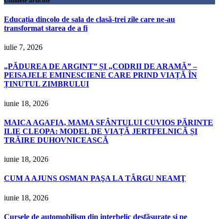
Ultimele articole
Educația dincolo de sala de clasă-trei zile care ne-au
transformat starea de a fi
iulie 7, 2026
„PĂDUREA DE ARGINT” ȘI „CODRII DE ARAMĂ” –
PEISAJELE EMINESCIENE CARE PRIND VIAȚĂ ÎN
ȚINUTUL ZIMBRULUI
iunie 18, 2026
MAICA AGAFIA, MAMA SFÂNTULUI CUVIOS PĂRINTE
ILIE CLEOPA: MODEL DE VIAȚĂ JERTFELNICĂ ȘI
TRĂIRE DUHOVNICEASCĂ
iunie 18, 2026
CUM A AJUNS OSMAN PAŞA LA TÂRGU NEAMŢ
iunie 18, 2026
Cursele de automobilism din interbelic desfășurate și pe