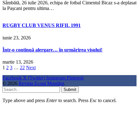
Sâmbătă, 26 iulie 2026, echipa de fotbal Cimentul Bicaz s-a deplasat
la Pașcani pentru ultima…
RUGBY CLUB VENUS RIFIL 1991
iunie 23, 2026
Într-o continuă alergare… în urmărirea visului!
martie 13, 2026
1
2
3
…
22
Next
Facebook
X (Twitter)
Instagram
Pinterest
© 2026
Revista Ecoul Muntilor
.
Submit
Type above and press
Enter
to search. Press
Esc
to cancel.