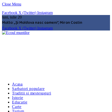
Close Menu
Facebook
X (Twitter)
Instagram
luni, iulie 20
Motto: „Şi Moldova nasc oameni”, Miron Costin
Facebook
X (Twitter)
Instagram
Acasa
Sarbatori populare
Traditii si mestesuguri
Istorie
Educatie
Carte
Turism