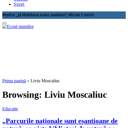
Sport
Motto: „Şi Moldova nasc oameni”, Miron Costin
Prima pagină
»
Liviu Moscaliuc
Browsing:
Liviu Moscaliuc
Educatie
„Parcurile naționale sunt eșantioane de