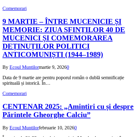
Comemorari
9 MARTIE – ÎNTRE MUCENICIE ȘI
MEMORIE: ZIUA SFINȚILOR 40 DE
MUCENICI ȘI COMEMORAREA
DEȚINUȚILOR POLITICI
ANTICOMUNIȘTI (1944–1989)
By
Ecoul Muntilor
martie 9, 2026
0
Data de 9 martie are pentru poporul român o dublă semnificație
spirituală și istorică. În…
Comemorari
CENTENAR 2025: „Amintiri cu și despre
Părintele Gheorghe Calciu”
By
Ecoul Muntilor
februarie 10, 2026
0