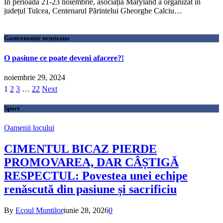
În perioada 21-23 noiembrie, asociația Maryland a organizat în
județul Tulcea, Centenarul Părintelui Gheorghe Calciu…
Gastronomie nemteana
O pasiune ce poate deveni afacere?!
noiembrie 29, 2024
1
2
3
…
22
Next
Sport
Oamenii locului
CIMENTUL BICAZ PIERDE
PROMOVAREA, DAR CÂȘTIGĂ
RESPECTUL: Povestea unei echipe
renăscută din pasiune și sacrificiu
By
Ecoul Muntilor
iunie 28, 2026
0