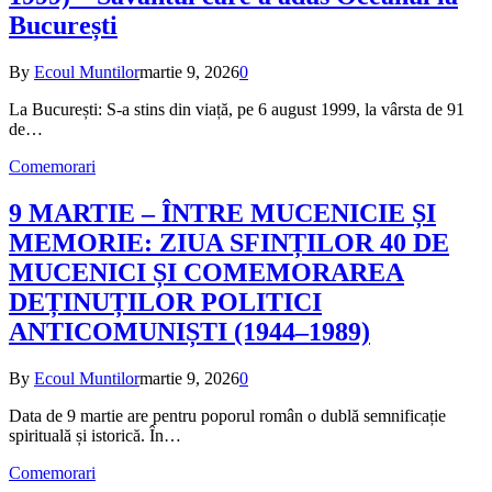
București
By
Ecoul Muntilor
martie 9, 2026
0
La București: S-a stins din viață, pe 6 august 1999, la vârsta de 91
de…
Comemorari
9 MARTIE – ÎNTRE MUCENICIE ȘI
MEMORIE: ZIUA SFINȚILOR 40 DE
MUCENICI ȘI COMEMORAREA
DEȚINUȚILOR POLITICI
ANTICOMUNIȘTI (1944–1989)
By
Ecoul Muntilor
martie 9, 2026
0
Data de 9 martie are pentru poporul român o dublă semnificație
spirituală și istorică. În…
Comemorari