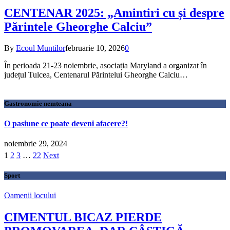
CENTENAR 2025: „Amintiri cu și despre
Părintele Gheorghe Calciu”
By
Ecoul Muntilor
februarie 10, 2026
0
În perioada 21-23 noiembrie, asociația Maryland a organizat în
județul Tulcea, Centenarul Părintelui Gheorghe Calciu…
Gastronomie nemteana
O pasiune ce poate deveni afacere?!
noiembrie 29, 2024
1
2
3
…
22
Next
Sport
Oamenii locului
CIMENTUL BICAZ PIERDE