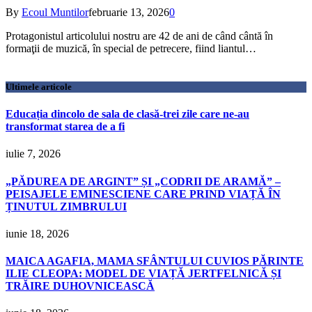
By
Ecoul Muntilor
februarie 13, 2026
0
Protagonistul articolului nostru are 42 de ani de când cântă în
formaţii de muzică, în special de petrecere, fiind liantul…
Ultimele articole
Educația dincolo de sala de clasă-trei zile care ne-au
transformat starea de a fi
iulie 7, 2026
„PĂDUREA DE ARGINT” ȘI „CODRII DE ARAMĂ” –
PEISAJELE EMINESCIENE CARE PRIND VIAȚĂ ÎN
ȚINUTUL ZIMBRULUI
iunie 18, 2026
MAICA AGAFIA, MAMA SFÂNTULUI CUVIOS PĂRINTE
ILIE CLEOPA: MODEL DE VIAȚĂ JERTFELNICĂ ȘI
TRĂIRE DUHOVNICEASCĂ