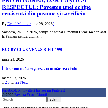
PROMOVAREA, DAR CÂȘTIGĂ
RESPECTUL: Povestea unei echipe
renăscută din pasiune și sacrificiu
By
Ecoul Muntilor
iunie 28, 2026
0
Sâmbătă, 26 iulie 2026, echipa de fotbal Cimentul Bicaz s-a deplasat
la Pașcani pentru ultima…
RUGBY CLUB VENUS RIFIL 1991
iunie 23, 2026
Într-o continuă alergare… în urmărirea visului!
martie 13, 2026
1
2
3
…
22
Next
Facebook
X (Twitter)
Instagram
Pinterest
© 2026
Revista Ecoul Muntilor
.
Submit
Type above and press
Enter
to search. Press
Esc
to cancel.