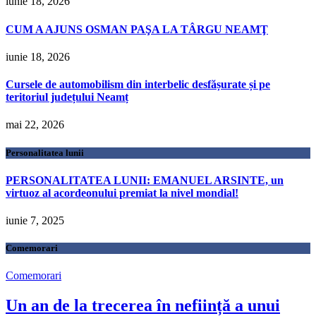
iunie 18, 2026
CUM A AJUNS OSMAN PAŞA LA TÂRGU NEAMŢ
iunie 18, 2026
Cursele de automobilism din interbelic desfășurate și pe
teritoriul județului Neamț
mai 22, 2026
Personalitatea lunii
PERSONALITATEA LUNII: EMANUEL ARSINTE, un
virtuoz al acordeonului premiat la nivel mondial!
iunie 7, 2025
Comemorari
Comemorari
Un an de la trecerea în neființă a unui