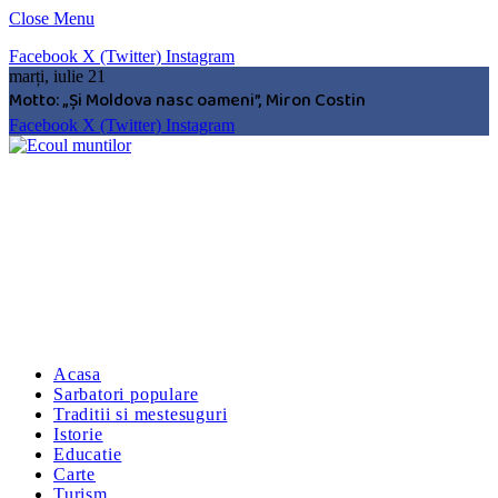
Close Menu
Facebook
X (Twitter)
Instagram
marți, iulie 21
Motto: „Şi Moldova nasc oameni”, Miron Costin
Facebook
X (Twitter)
Instagram
Acasa
Sarbatori populare
Traditii si mestesuguri
Istorie
Educatie
Carte
Turism