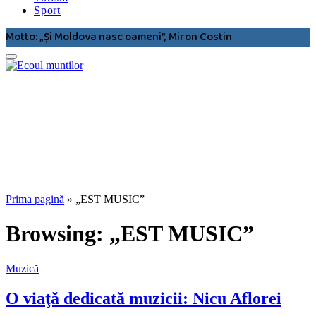
Sport
Motto: „Şi Moldova nasc oameni”, Miron Costin
Prima pagină
»
„EST MUSIC”
Browsing:
„EST MUSIC”
Muzică
O viaţă dedicată muzicii: Nicu Aflorei