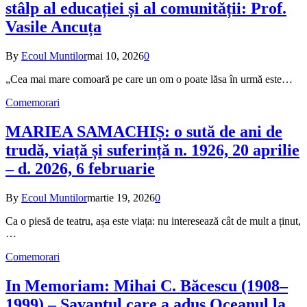
stâlp al educației și al comunității: Prof.
Vasile Ancuța
By
Ecoul Muntilor
mai 10, 2026
0
„Cea mai mare comoară pe care un om o poate lăsa în urmă este…
Comemorari
MARIEA SAMACHIȘ: o sută de ani de
trudă, viață și suferință n. 1926, 20 aprilie
– d. 2026, 6 februarie
By
Ecoul Muntilor
martie 19, 2026
0
Ca o piesă de teatru, așa este viața: nu interesează cât de mult a ținut,
…
Comemorari
In Memoriam: Mihai C. Băcescu (1908–
1999) – Savantul care a adus Oceanul la