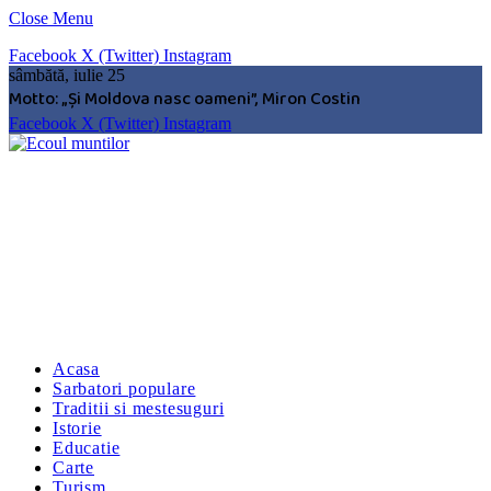
Close Menu
Facebook
X (Twitter)
Instagram
sâmbătă, iulie 25
Motto: „Şi Moldova nasc oameni”, Miron Costin
Facebook
X (Twitter)
Instagram
Acasa
Sarbatori populare
Traditii si mestesuguri
Istorie
Educatie
Carte
Turism