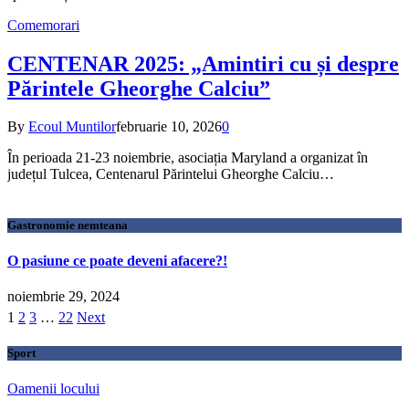
Comemorari
CENTENAR 2025: „Amintiri cu și despre
Părintele Gheorghe Calciu”
By
Ecoul Muntilor
februarie 10, 2026
0
În perioada 21-23 noiembrie, asociația Maryland a organizat în
județul Tulcea, Centenarul Părintelui Gheorghe Calciu…
Gastronomie nemteana
O pasiune ce poate deveni afacere?!
noiembrie 29, 2024
1
2
3
…
22
Next
Sport
Oamenii locului