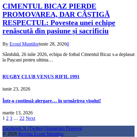
CIMENTUL BICAZ PIERDE
PROMOVAREA, DAR CÂȘTIGĂ
RESPECTUL: Povestea unei echipe
renăscută din pasiune și sacrificiu
By
Ecoul Muntilor
iunie 28, 2026
0
Sâmbătă, 26 iulie 2026, echipa de fotbal Cimentul Bicaz s-a deplasat
la Pașcani pentru ultima…
RUGBY CLUB VENUS RIFIL 1991
iunie 23, 2026
Într-o continuă alergare… în urmărirea visului!
martie 13, 2026
1
2
3
…
22
Next
Facebook
X (Twitter)
Instagram
Pinterest
© 2026
Revista Ecoul Muntilor
.