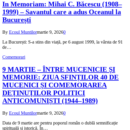
In Memoriam: Mihai C. Băcescu (1908–
1999) – Savantul care a adus Oceanul la
București
By
Ecoul Muntilor
martie 9, 2026
0
La București: S-a stins din viață, pe 6 august 1999, la vârsta de 91
de…
Comemorari
9 MARTIE – ÎNTRE MUCENICIE ȘI
MEMORIE: ZIUA SFINȚILOR 40 DE
MUCENICI ȘI COMEMORAREA
DEȚINUȚILOR POLITICI
ANTICOMUNIȘTI (1944–1989)
By
Ecoul Muntilor
martie 9, 2026
0
Data de 9 martie are pentru poporul român o dublă semnificație
spirituală și istorică. În…