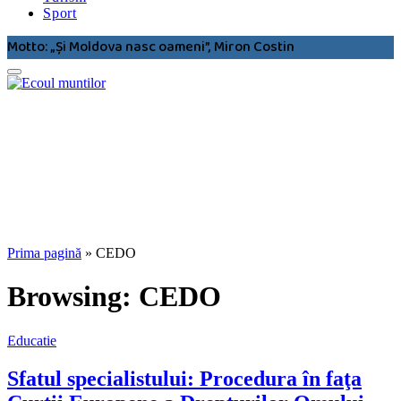
Sport
Motto: „Şi Moldova nasc oameni”, Miron Costin
Prima pagină
»
CEDO
Browsing:
CEDO
Educatie
Sfatul specialistului: Procedura în faţa