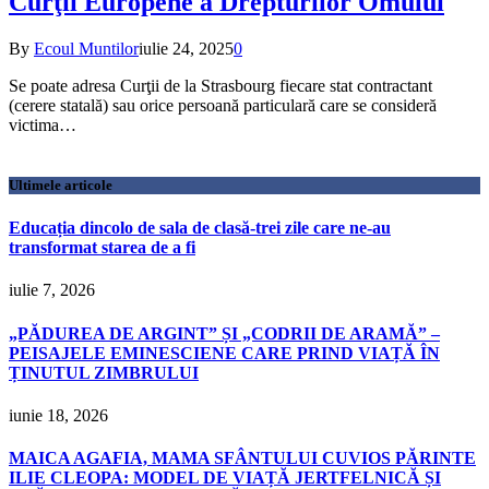
Curţii Europene a Drepturilor Omului
By
Ecoul Muntilor
iulie 24, 2025
0
Se poate adresa Curţii de la Strasbourg fiecare stat contractant
(cerere statală) sau orice persoană particulară care se consideră
victima…
Ultimele articole
Educația dincolo de sala de clasă-trei zile care ne-au
transformat starea de a fi
iulie 7, 2026
„PĂDUREA DE ARGINT” ȘI „CODRII DE ARAMĂ” –
PEISAJELE EMINESCIENE CARE PRIND VIAȚĂ ÎN
ȚINUTUL ZIMBRULUI
iunie 18, 2026
MAICA AGAFIA, MAMA SFÂNTULUI CUVIOS PĂRINTE
ILIE CLEOPA: MODEL DE VIAȚĂ JERTFELNICĂ ȘI