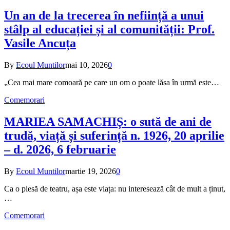
Un an de la trecerea în neființă a unui
stâlp al educației și al comunității: Prof.
Vasile Ancuța
By
Ecoul Muntilor
mai 10, 2026
0
„Cea mai mare comoară pe care un om o poate lăsa în urmă este…
Comemorari
MARIEA SAMACHIȘ: o sută de ani de
trudă, viață și suferință n. 1926, 20 aprilie
– d. 2026, 6 februarie
By
Ecoul Muntilor
martie 19, 2026
0
Ca o piesă de teatru, așa este viața: nu interesează cât de mult a ținut,
…
Comemorari