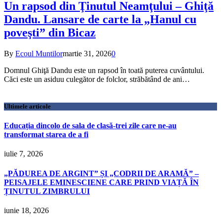
Un rapsod din Ţinutul Neamţului – Ghiţă
Dandu. Lansare de carte la „Hanul cu
poveşti” din Bicaz
By
Ecoul Muntilor
martie 31, 2026
0
Domnul Ghiţă Dandu este un rapsod în toată puterea cuvântului.
Căci este un asiduu culegător de folclor, străbătând de ani…
Ultimele articole
Educația dincolo de sala de clasă-trei zile care ne-au
transformat starea de a fi
iulie 7, 2026
„PĂDUREA DE ARGINT” ȘI „CODRII DE ARAMĂ” –
PEISAJELE EMINESCIENE CARE PRIND VIAȚĂ ÎN
ȚINUTUL ZIMBRULUI
iunie 18, 2026