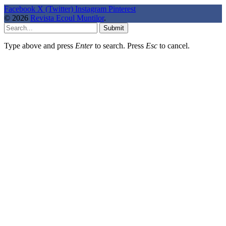
Facebook
X (Twitter)
Instagram
Pinterest
© 2026
Revista Ecoul Muntilor
.
Submit
Type above and press
Enter
to search. Press
Esc
to cancel.