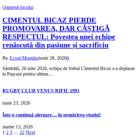
Oamenii locului
CIMENTUL BICAZ PIERDE
PROMOVAREA, DAR CÂȘTIGĂ
RESPECTUL: Povestea unei echipe
renăscută din pasiune și sacrificiu
By
Ecoul Muntilor
iunie 28, 2026
0
Sâmbătă, 26 iulie 2026, echipa de fotbal Cimentul Bicaz s-a deplasat
la Pașcani pentru ultima…
RUGBY CLUB VENUS RIFIL 1991
iunie 23, 2026
Într-o continuă alergare… în urmărirea visului!
martie 13, 2026
1
2
3
…
22
Next