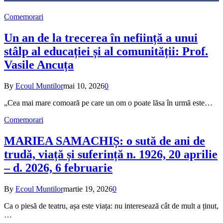
Comemorari
Un an de la trecerea în neființă a unui
stâlp al educației și al comunității: Prof.
Vasile Ancuța
By
Ecoul Muntilor
mai 10, 2026
0
„Cea mai mare comoară pe care un om o poate lăsa în urmă este…
Comemorari
MARIEA SAMACHIȘ: o sută de ani de
trudă, viață și suferință n. 1926, 20 aprilie
– d. 2026, 6 februarie
By
Ecoul Muntilor
martie 19, 2026
0
Ca o piesă de teatru, așa este viața: nu interesează cât de mult a ținut,
…