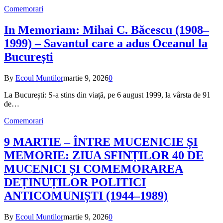
Comemorari
In Memoriam: Mihai C. Băcescu (1908–
1999) – Savantul care a adus Oceanul la
București
By
Ecoul Muntilor
martie 9, 2026
0
La București: S-a stins din viață, pe 6 august 1999, la vârsta de 91
de…
Comemorari
9 MARTIE – ÎNTRE MUCENICIE ȘI
MEMORIE: ZIUA SFINȚILOR 40 DE
MUCENICI ȘI COMEMORAREA
DEȚINUȚILOR POLITICI
ANTICOMUNIȘTI (1944–1989)
By
Ecoul Muntilor
martie 9, 2026
0