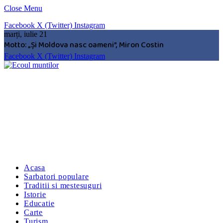
Close Menu
Facebook
X (Twitter)
Instagram
marți, iulie 21
Motto: „Şi Moldova nasc oameni”, Miron Costin
Facebook
X (Twitter)
Instagram
Acasa
Sarbatori populare
Traditii si mestesuguri
Istorie
Educatie
Carte
Turism