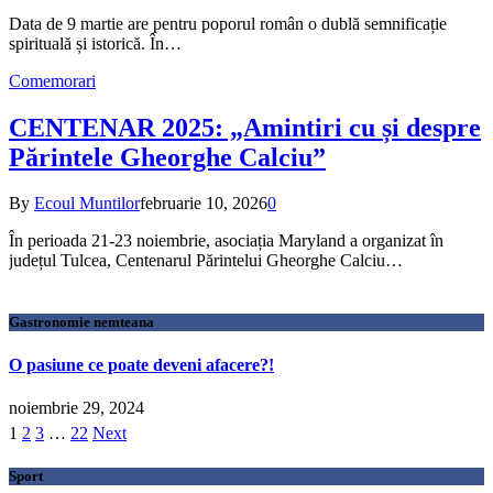
Data de 9 martie are pentru poporul român o dublă semnificație
spirituală și istorică. În…
Comemorari
CENTENAR 2025: „Amintiri cu și despre
Părintele Gheorghe Calciu”
By
Ecoul Muntilor
februarie 10, 2026
0
În perioada 21-23 noiembrie, asociația Maryland a organizat în
județul Tulcea, Centenarul Părintelui Gheorghe Calciu…
Gastronomie nemteana
O pasiune ce poate deveni afacere?!
noiembrie 29, 2024
1
2
3
…
22
Next
Sport