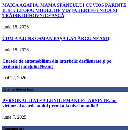
MAICA AGAFIA, MAMA SFÂNTULUI CUVIOS PĂRINTE
ILIE CLEOPA: MODEL DE VIAȚĂ JERTFELNICĂ ȘI
TRĂIRE DUHOVNICEASCĂ
iunie 18, 2026
CUM A AJUNS OSMAN PAŞA LA TÂRGU NEAMŢ
iunie 18, 2026
Cursele de automobilism din interbelic desfășurate și pe
teritoriul județului Neamț
mai 22, 2026
Personalitatea lunii
PERSONALITATEA LUNII: EMANUEL ARSINTE, un
virtuoz al acordeonului premiat la nivel mondial!
iunie 7, 2025
Comemorari