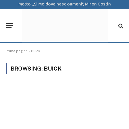
Motto: „Şi Moldova nasc oameni”, Miron Costin
Prima pagină
»
Buick
BROWSING:
BUICK