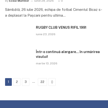
By
Ecoul Muntilor
iunie 28, 2026
0
Sâmbătă, 26 iulie 2026, echipa de fotbal Cimentul Bicaz s-
a deplasat la Pașcani pentru ultima…
RUGBY CLUB VENUS RIFIL 1991
iunie 23, 2026
Într-o continuă alergare… în urmărirea
visului!
martie 13, 2026
…
Next
1
2
3
22