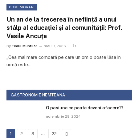
COMEMORARI
Un an de la trecerea în neființă a unui
stâlp al educației și al comunității: Prof.
Vasile Ancuța
By
Ecoul Muntilor
mai 10, 2026
0
„Cea mai mare comoară pe care un om o poate lăsa în
urmă este…
GASTRONOMIE NEMTEANA
O pasiune ce poate deveni afacere?!
noiembrie 29, 2024
…
Next
1
2
3
22