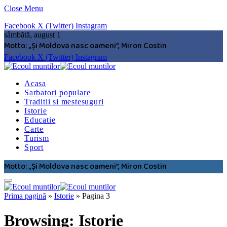
Close Menu
Facebook
X (Twitter)
Instagram
sâmbătă, august 1
Motto: „Şi Moldova nasc oameni”, Miron Costin
Facebook
X (Twitter)
Instagram
Acasa
Sarbatori populare
Traditii si mestesuguri
Istorie
Educatie
Carte
Turism
Sport
Motto: „Şi Moldova nasc oameni”, Miron Costin
Prima pagină
»
Istorie
»
Pagina 3
Browsing:
Istorie