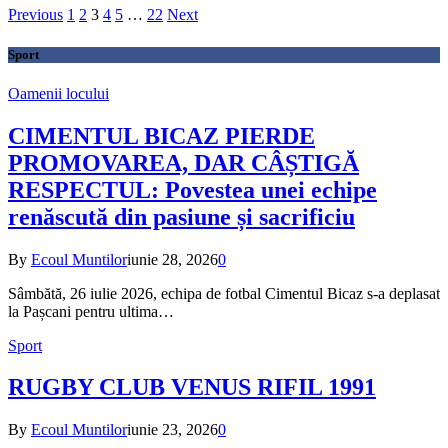
Previous
1
2
3
4
5
…
22
Next
Sport
Oamenii locului
CIMENTUL BICAZ PIERDE
PROMOVAREA, DAR CÂȘTIGĂ
RESPECTUL: Povestea unei echipe
renăscută din pasiune și sacrificiu
By
Ecoul Muntilor
iunie 28, 2026
0
Sâmbătă, 26 iulie 2026, echipa de fotbal Cimentul Bicaz s-a deplasat
la Pașcani pentru ultima…
Sport
RUGBY CLUB VENUS RIFIL 1991
By
Ecoul Muntilor
iunie 23, 2026
0