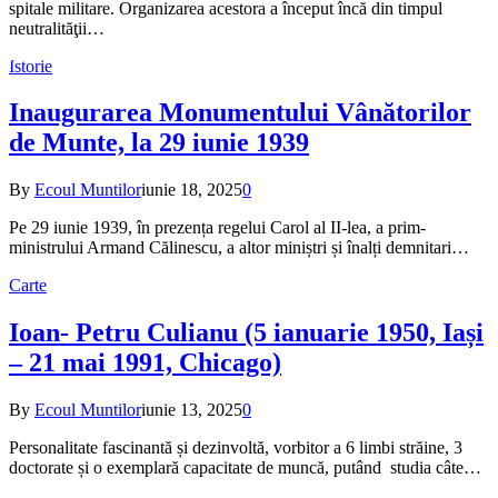
spitale militare. Organizarea acestora a început încă din timpul
neutralităţii…
Istorie
Inaugurarea Monumentului Vânătorilor
de Munte, la 29 iunie 1939
By
Ecoul Muntilor
iunie 18, 2025
0
Pe 29 iunie 1939, în prezența regelui Carol al II-lea, a prim-
ministrului Armand Călinescu, a altor miniștri și înalți demnitari…
Carte
Ioan- Petru Culianu (5 ianuarie 1950, Iași
– 21 mai 1991, Chicago)
By
Ecoul Muntilor
iunie 13, 2025
0
Personalitate fascinantă și dezinvoltă, vorbitor a 6 limbi străine, 3
doctorate și o exemplară capacitate de muncă, putând studia câte…