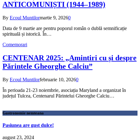
ANTICOMUNIȘTI (1944–1989)
By
Ecoul Muntilor
martie 9, 2026
0
Data de 9 martie are pentru poporul român o dublă semnificație
spirituală și istorică. În…
Comemorari
CENTENAR 2025: „Amintiri cu și despre
Părintele Gheorghe Calciu”
By
Ecoul Muntilor
februarie 10, 2026
0
În perioada 21-23 noiembrie, asociația Maryland a organizat în
județul Tulcea, Centenarul Părintelui Gheorghe Calciu…
Gastronomie nemteana
Pasiunea are gust dulce!
august 23, 2024