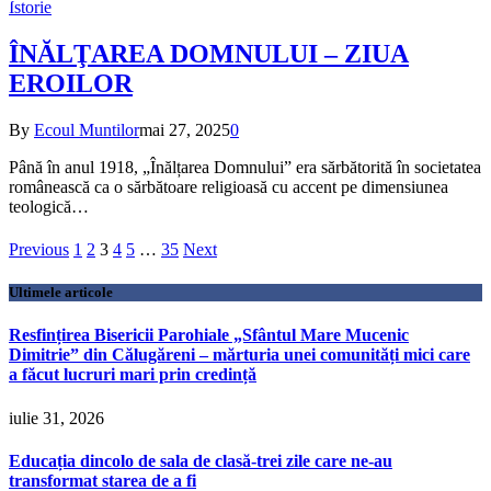
Istorie
ÎNĂLŢAREA DOMNULUI – ZIUA
EROILOR
By
Ecoul Muntilor
mai 27, 2025
0
Până în anul 1918, „Înălțarea Domnului” era sărbătorită în societatea
românească ca o sărbătoare religioasă cu accent pe dimensiunea
teologică…
Previous
1
2
3
4
5
…
35
Next
Ultimele articole
Resfințirea Bisericii Parohiale „Sfântul Mare Mucenic
Dimitrie” din Călugăreni – mărturia unei comunități mici care
a făcut lucruri mari prin credință
iulie 31, 2026
Educația dincolo de sala de clasă-trei zile care ne-au
transformat starea de a fi