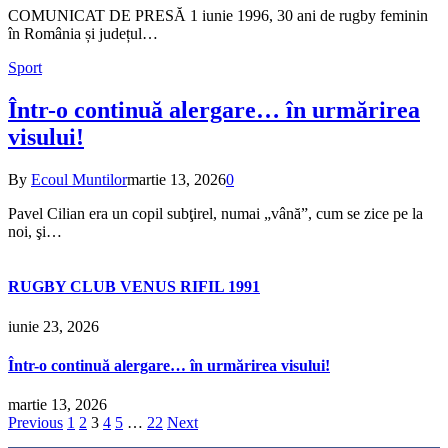
COMUNICAT DE PRESĂ 1 iunie 1996, 30 ani de rugby feminin
în România și județul…
Sport
Într-o continuă alergare… în urmărirea
visului!
By
Ecoul Muntilor
martie 13, 2026
0
Pavel Cilian era un copil subţirel, numai „vână”, cum se zice pe la
noi, şi…
RUGBY CLUB VENUS RIFIL 1991
iunie 23, 2026
Într-o continuă alergare… în urmărirea visului!
martie 13, 2026
Previous
1
2
3
4
5
…
22
Next