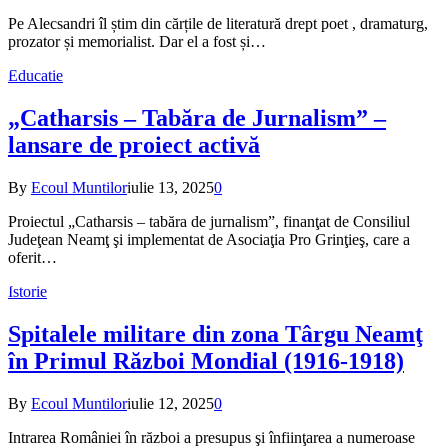
Pe Alecsandri îl știm din cărțile de literatură drept poet , dramaturg,
prozator și memorialist. Dar el a fost și…
Educatie
„Catharsis – Tabăra de Jurnalism” –
lansare de proiect activă
By
Ecoul Muntilor
iulie 13, 2025
0
Proiectul „Catharsis – tabăra de jurnalism”, finanţat de Consiliul
Judeţean Neamţ şi implementat de Asociaţia Pro Grinţieş, care a
oferit…
Istorie
Spitalele militare din zona Târgu Neamţ
în Primul Război Mondial (1916-1918)
By
Ecoul Muntilor
iulie 12, 2025
0
Intrarea României în război a presupus şi înfiinţarea a numeroase