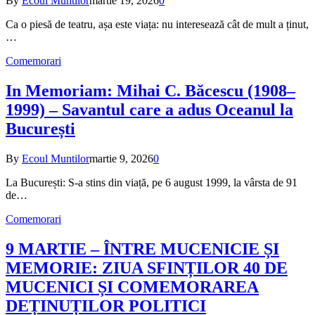
By
Ecoul Muntilor
martie 19, 2026
0
Ca o piesă de teatru, așa este viața: nu interesează cât de mult a ținut,
…
Comemorari
In Memoriam: Mihai C. Băcescu (1908–
1999) – Savantul care a adus Oceanul la
București
By
Ecoul Muntilor
martie 9, 2026
0
La București: S-a stins din viață, pe 6 august 1999, la vârsta de 91
de…
Comemorari
9 MARTIE – ÎNTRE MUCENICIE ȘI
MEMORIE: ZIUA SFINȚILOR 40 DE
MUCENICI ȘI COMEMORAREA
DEȚINUȚILOR POLITICI