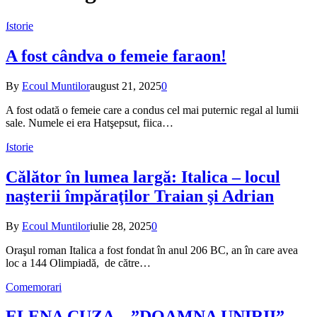
Istorie
A fost cândva o femeie faraon!
By
Ecoul Muntilor
august 21, 2025
0
A fost odată o femeie care a condus cel mai puternic regal al lumii
sale. Numele ei era Hatşepsut, fiica…
Istorie
Călător în lumea largă: Italica – locul
naşterii împăraţilor Traian şi Adrian
By
Ecoul Muntilor
iulie 28, 2025
0
Oraşul roman Italica a fost fondat în anul 206 BC, an în care avea
loc a 144 Olimpiadă, de către…
Comemorari
ELENA CUZA – ”DOAMNA UNIRII”