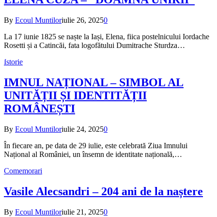
By
Ecoul Muntilor
iulie 26, 2025
0
La 17 iunie 1825 se naște la Iași, Elena, fiica postelnicului Iordache
Rosetti și a Catincăi, fata logofătului Dumitrache Sturdza…
Istorie
IMNUL NAȚIONAL – SIMBOL AL
UNITĂȚII ȘI IDENTITĂȚII
ROMÂNEȘTI
By
Ecoul Muntilor
iulie 24, 2025
0
În fiecare an, pe data de 29 iulie, este celebrată Ziua Imnului
Național al României, un însemn de identitate națională,…
Comemorari
Vasile Alecsandri – 204 ani de la naștere
By
Ecoul Muntilor
iulie 21, 2025
0